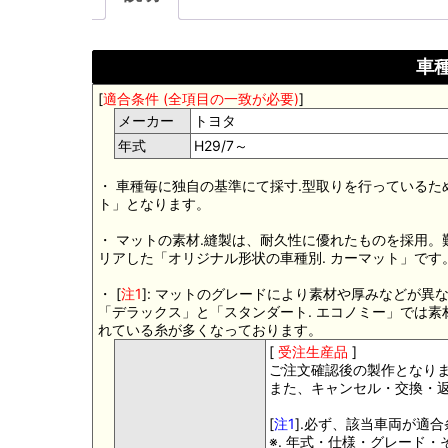
車種
[
適合条件 (全項目の一致が必要)
]
メーカー
トヨタ
年式
H29/7～
・ 車種毎に独自の基準にて採寸.型取りを行っているた
ト」となります。
・ マットの素材.縫製は、耐久性に優れたものを採用
リアした「オリジナル形状の車種別. カーマット」です
・ [
注1
]: マットのグレードにより素材や厚みなどが異
「デラックス」と「スタンダート. エコノミー」では
れている糸が多くなっております。
[
受注生産品
]
ご注文確認後の製作となり
また、キャンセル・交換・
[
注1
].必ず、該当車両が適
※. 年式・仕様・グレード・