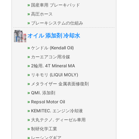
国産車用 ブレーキパッド
高圧ホース
ブレーキシステムの仕組み
オイル 添加剤 冷却水
ケンドル (Kendall Oil)
カーエアコン用冷媒
2輪用. 4T Mineral MA
リキモリ (LIQUI MOLY)
メタライザー 金属表面修復剤
QMI. 添加剤
Repsol Motor Oil
KEMITEC. エンジン冷却液
大丸テクノ. ディーゼル車用
制研化学工業
レーシングギア