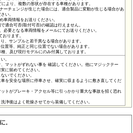
ドなどにより、複数の形状が存在する車種があります。
イナーチェンジが生じた場合には、適合製品に変動が生じる場合があ
ださい。
ため車両情報をお送りください。
で適合可否(取付可否)の確認は行えません。
は、必要となる車両情報をメールにてお送りください。
っております。
より、サンプルと若干異なる場合があります。
メ位置等、純正と同じ位置でない場合があります。
の車種、及び現行モデルにのみ付属しております。
さい。
、マットがずれない事を 確認してください。他にマジックテー
確実に留めてください。
しないでください。
は車を安全な場所に停車させ、確実に収まるように敷き直してくだ
マットがブレーキ・アクセル等に引っかかり重大な事故を招く恐れ
。洗浄後はよく乾燥させてから装備してください。