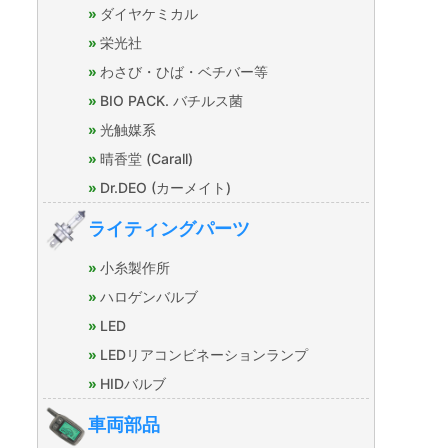
ダイヤケミカル
栄光社
わさび・ひば・ベチバー等
BIO PACK. バチルス菌
光触媒系
晴香堂 (Carall)
Dr.DEO (カーメイト)
ライティングパーツ
小糸製作所
ハロゲンバルブ
LED
LEDリアコンビネーションランプ
HIDバルブ
車両部品