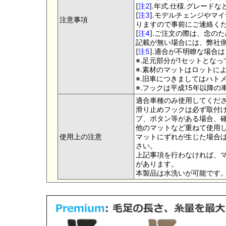
[
注2
].年式.仕様.グレー
[
注3
].モデルチェンジやマ
注意事項
りますので事前にご連絡く
[
注4
].ご注文の際は、念の
記載が無い場合には、弊社側
[
注5
].適合が不明瞭な場合
※.足元部分が1セットとな
※.素材のマットはロットに
※.旧車につきましてはハト
※.フックは平成15年以降
適合車種のみ使用してくだ
滑り止めフックは必ず取付け
プ、ボタン等がある場合、
他のマットなど重ねて使用
使用上の注意
マットにずれが生じた場合
さい。
上記事項を行わなければ、
があります。
本製品は水洗いが可能です