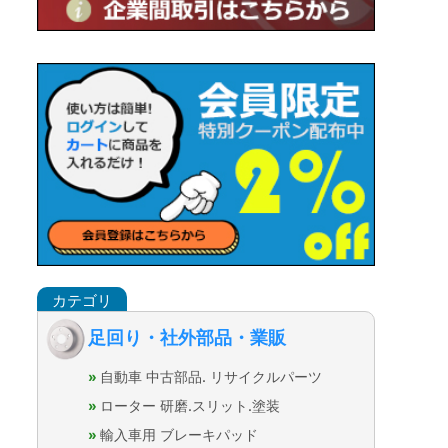
足回り・社外部品・業販
自動車 中古部品. リサイクルパーツ
ローター 研磨.スリット.塗装
輸入車用 ブレーキパッド