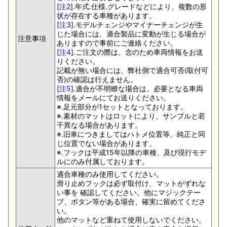
[
注2
].年式.仕様.グレードなどにより、複数の形
状が存在する車種があります。
[
注3
].モデルチェンジやマイナーチェンジが生
じた場合には、適合製品に変動が生じる場合が
注意事項
ありますので事前にご連絡ください。
[
注4
].ご注文の際は、念のため車両情報をお送
りください。
記載が無い場合には、弊社側で適合可否(取付可
否)の確認は行えません。
[
注5
].適合が不明瞭な場合は、必要となる車両
情報をメールにてお送りください。
※.足元部分が1セットとなっております。
※.素材のマットはロットにより、サンプルと若
干異なる場合があります。
※.旧車につきましてはハトメ位置等、純正と同
じ位置でない場合があります。
※.フックは平成15年以降の車種、及び現行モデ
ルにのみ付属しております。
適合車種のみ使用してください。
滑り止めフックは必ず取付け、マットがずれな
い事を 確認してください。他にマジックテー
プ、ボタン等がある場合、確実に留めてくださ
い。
他のマットなど重ねて使用しないでください。