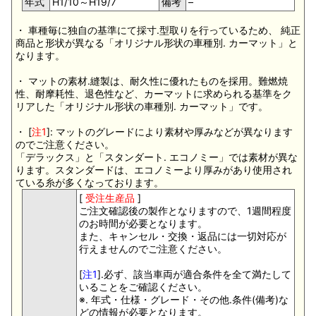
年式
H1/10～H19/7
備考
–
・ 車種毎に独自の基準にて採寸.型取りを行っているため、 純正
商品と形状が異なる「オリジナル形状の車種別. カーマット」と
なります。
・ マットの素材.縫製は、耐久性に優れたものを採用。難燃焼
性、耐摩耗性、退色性など、カーマットに求められる基準をク
リアした「オリジナル形状の車種別. カーマット」です。
・ [
注1
]: マットのグレードにより素材や厚みなどが異なります
のでご注意ください。
「デラックス」と「スタンダート. エコノミー」では素材が異な
ります。スタンダードは、エコノミーより厚みがあり使用され
ている糸が多くなっております。
[
受注生産品
]
ご注文確認後の製作となりますので、1週間程度
のお時間が必要となります。
また、キャンセル・交換・返品には一切対応が
行えませんのでご注意ください。
[
注1
].必ず、該当車両が適合条件を全て満たして
いることをご確認ください。
※. 年式・仕様・グレード・その他.条件(備考)な
どの情報が必要となります。