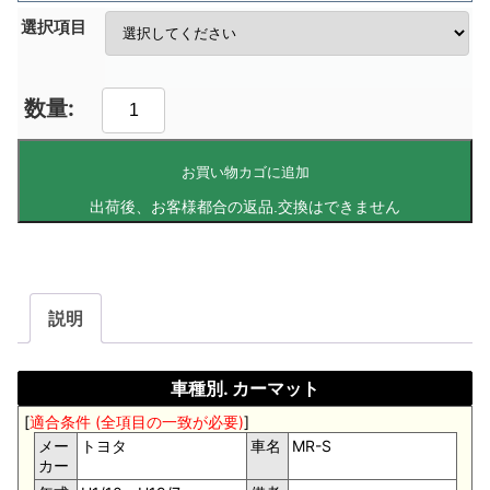
選択項目
お買い物カゴに追加
説明
車種別. カーマット
[
適合条件 (全項目の一致が必要)
]
メー
トヨタ
車名
MR-S
カー