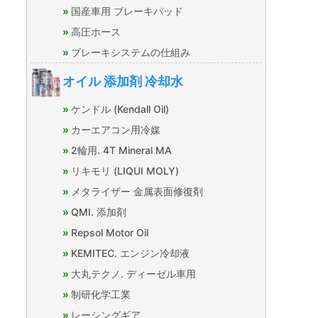
国産車用 ブレーキパッド
高圧ホース
ブレーキシステムの仕組み
オイル 添加剤 冷却水
ケンドル (Kendall Oil)
カーエアコン用冷媒
2輪用. 4T Mineral MA
リキモリ (LIQUI MOLY)
メタライザー 金属表面修復剤
QMI. 添加剤
Repsol Motor Oil
KEMITEC. エンジン冷却液
大丸テクノ. ディーゼル車用
制研化学工業
レーシングギア