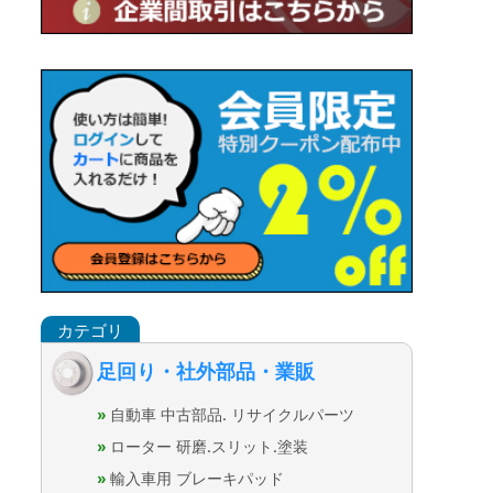
足回り・社外部品・業販
自動車 中古部品. リサイクルパーツ
ローター 研磨.スリット.塗装
輸入車用 ブレーキパッド