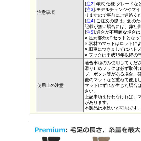
[
注2
].年式.仕様.グレー
[
注3
].モデルチェンジやマ
注意事項
りますので事前にご連絡く
[
注4
].ご注文の際は、念の
記載が無い場合には、弊社側
[
注5
].適合が不明瞭な場合
※.足元部分が1セットとな
※.素材のマットはロットに
※.旧車につきましてはハト
※.フックは平成15年以降
適合車種のみ使用してくだ
滑り止めフックは必ず取付け
プ、ボタン等がある場合、
他のマットなど重ねて使用
使用上の注意
マットにずれが生じた場合
さい。
上記事項を行わなければ、
があります。
本製品は水洗いが可能です