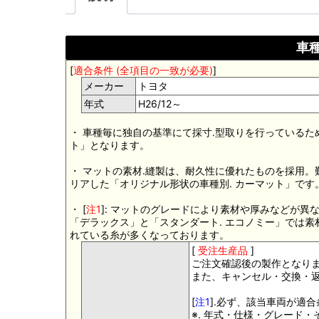
車種
[
適合条件 (全項目の一致が必要)
]
メーカー
トヨタ
年式
H26/12～
・ 車種毎に独自の基準にて採寸.型取りを行っているた
ト」となります。
・ マットの素材.縫製は、耐久性に優れたものを採用
リアした「オリジナル形状の車種別. カーマット」です
・ [
注1
]: マットのグレードにより素材や厚みなどが異
「デラックス」と「スタンダート. エコノミー」では
れている糸が多くなっております。
[
受注生産品
]
ご注文確認後の製作となり
また、キャンセル・交換・
[
注1
].必ず、該当車両が適
※. 年式・仕様・グレード・