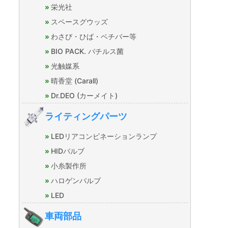
栄光社
スペースグウッズ
わさび・ひば・ベチバー等
BIO PACK. バチルス菌
光触媒系
晴香堂 (Carall)
Dr.DEO (カーメイト)
ライティングパーツ
LEDリアコンビネーションランプ
HIDバルブ
小糸製作所
ハロゲンバルブ
LED
車両部品