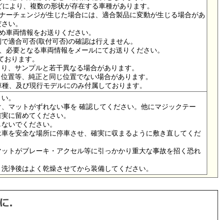
ドなどにより、複数の形状が存在する車種があります。
イナーチェンジが生じた場合には、適合製品に変動が生じる場合があ
ださい。
ため車両情報をお送りください。
で適合可否(取付可否)の確認は行えません。
は、必要となる車両情報をメールにてお送りください。
っております。
より、サンプルと若干異なる場合があります。
メ位置等、純正と同じ位置でない場合があります。
の車種、及び現行モデルにのみ付属しております。
さい。
、マットがずれない事を 確認してください。他にマジックテー
確実に留めてください。
しないでください。
は車を安全な場所に停車させ、確実に収まるように敷き直してくだ
マットがブレーキ・アクセル等に引っかかり重大な事故を招く恐れ
。洗浄後はよく乾燥させてから装備してください。