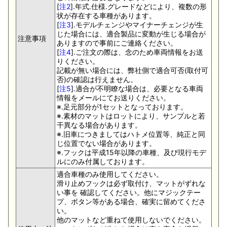
[
注2
].年式.仕様.グレードなどにより、複数の形
状が存在する車種があります。
[
注3
].モデルチェンジやマイナーチェンジが生
じた場合には、適合製品に変動が生じる場合が
注意事項
ありますので事前にご連絡ください。
[
注4
].ご注文の際は、念のため車両情報をお送
りください。
記載が無い場合には、弊社側で適合可否(取付可
否)の確認は行えません。
[
注5
].適合が不明瞭な場合は、必要となる車両
情報をメールにてお送りください。
※.足元部分が1セットとなっております。
※.素材のマットはロットにより、サンプルと若
干異なる場合があります。
※.旧車につきましてはハトメ位置等、純正と同
じ位置でない場合があります。
※.フックは平成15年以降の車種、及び現行モデ
ルにのみ付属しております。
適合車種のみ使用してください。
滑り止めフックは必ず取付け、マットがずれな
い事を 確認してください。他にマジックテー
プ、ボタン等がある場合、確実に留めてくださ
い。
他のマットなど重ねて使用しないでください。