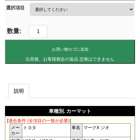
選択項目
お買い物カゴに追加
説明
車種別. カーマット
[
適合条件 (全項目の一致が必要)
]
メー
トヨタ
車名
マークX ジオ
カー