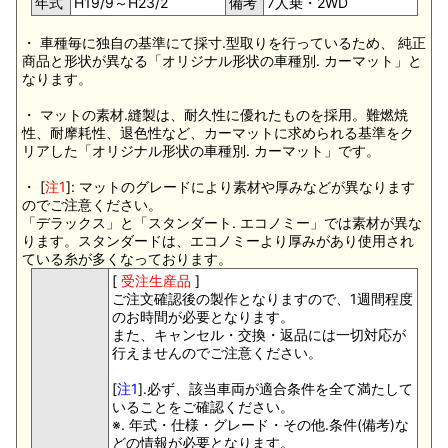
年式
H19/9～H23/2
備考
7人乗・2WD
・ 車種毎に独自の基準にて採寸.型取りを行っているため、 純正
商品と形状が異なる「オリジナル形状の車種別. カーマット」と
なります。
・ マットの素材.縫製は、耐久性に優れたものを採用。難燃焼
性、耐摩耗性、退色性など、カーマットに求められる基準をク
リアした「オリジナル形状の車種別. カーマット」です。
・ [
注1
]: マットのグレードにより素材や厚みなどが異なります
のでご注意ください。
「デラックス」と「スタンダート. エコノミー」では素材が異な
ります。スタンダードは、エコノミーより厚みがあり使用され
ている糸が多くなっております。
[
受注生産品
]
ご注文確認後の製作となりますので、1週間程度
のお時間が必要となります。
また、キャンセル・交換・返品には一切対応が
行えませんのでご注意ください。
[
注1
].必ず、該当車両が適合条件を全て満たして
いることをご確認ください。
※. 年式・仕様・グレード・その他.条件(備考)な
どの情報が必要となります。