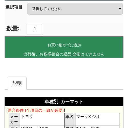
選択項目
お買い物カゴに追加
説明
車種別. カーマット
[
適合条件 (全項目の一致が必要)
]
メー
トヨタ
車名
マークX ジオ
カー