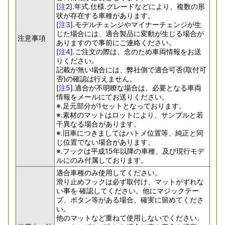
[
注2
].年式.仕様.グレードなどにより、複数の形
状が存在する車種があります。
[
注3
].モデルチェンジやマイナーチェンジが生
じた場合には、適合製品に変動が生じる場合が
注意事項
ありますので事前にご連絡ください。
[
注4
].ご注文の際は、念のため車両情報をお送
りください。
記載が無い場合には、弊社側で適合可否(取付可
否)の確認は行えません。
[
注5
].適合が不明瞭な場合は、必要となる車両
情報をメールにてお送りください。
※.足元部分が1セットとなっております。
※.素材のマットはロットにより、サンプルと若
干異なる場合があります。
※.旧車につきましてはハトメ位置等、純正と同
じ位置でない場合があります。
※.フックは平成15年以降の車種、及び現行モデ
ルにのみ付属しております。
適合車種のみ使用してください。
滑り止めフックは必ず取付け、マットがずれな
い事を 確認してください。他にマジックテー
プ、ボタン等がある場合、確実に留めてくださ
い。
他のマットなど重ねて使用しないでください。