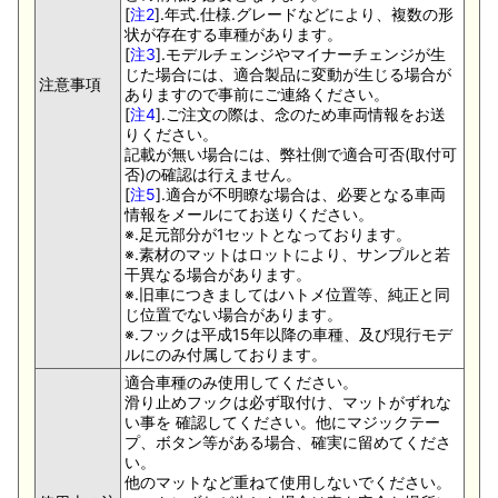
[
注2
].年式.仕様.グレードなどにより、複数の形
状が存在する車種があります。
[
注3
].モデルチェンジやマイナーチェンジが生
じた場合には、適合製品に変動が生じる場合が
注意事項
ありますので事前にご連絡ください。
[
注4
].ご注文の際は、念のため車両情報をお送
りください。
記載が無い場合には、弊社側で適合可否(取付可
否)の確認は行えません。
[
注5
].適合が不明瞭な場合は、必要となる車両
情報をメールにてお送りください。
※.足元部分が1セットとなっております。
※.素材のマットはロットにより、サンプルと若
干異なる場合があります。
※.旧車につきましてはハトメ位置等、純正と同
じ位置でない場合があります。
※.フックは平成15年以降の車種、及び現行モデ
ルにのみ付属しております。
適合車種のみ使用してください。
滑り止めフックは必ず取付け、マットがずれな
い事を 確認してください。他にマジックテー
プ、ボタン等がある場合、確実に留めてくださ
い。
他のマットなど重ねて使用しないでください。