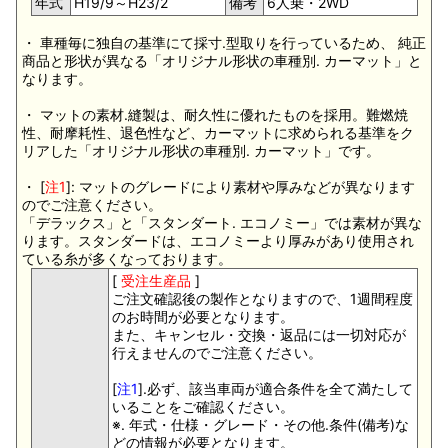
年式
H19/9～H23/2
備考
6人乗・2WD
・ 車種毎に独自の基準にて採寸.型取りを行っているため、 純正
商品と形状が異なる「オリジナル形状の車種別. カーマット」と
なります。
・ マットの素材.縫製は、耐久性に優れたものを採用。難燃焼
性、耐摩耗性、退色性など、カーマットに求められる基準をク
リアした「オリジナル形状の車種別. カーマット」です。
・ [
注1
]: マットのグレードにより素材や厚みなどが異なります
のでご注意ください。
「デラックス」と「スタンダート. エコノミー」では素材が異な
ります。スタンダードは、エコノミーより厚みがあり使用され
ている糸が多くなっております。
[
受注生産品
]
ご注文確認後の製作となりますので、1週間程度
のお時間が必要となります。
また、キャンセル・交換・返品には一切対応が
行えませんのでご注意ください。
[
注1
].必ず、該当車両が適合条件を全て満たして
いることをご確認ください。
※. 年式・仕様・グレード・その他.条件(備考)な
どの情報が必要となります。