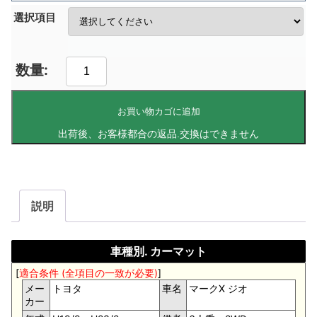
選択項目
お買い物カゴに追加
説明
車種別. カーマット
[
適合条件 (全項目の一致が必要)
]
メー
トヨタ
車名
マークX ジオ
カー