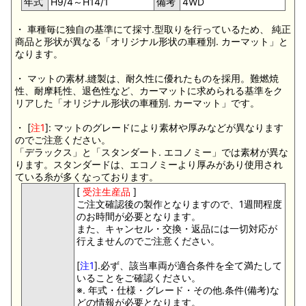
年式
H9/4～H14/1
備考
4WD
・ 車種毎に独自の基準にて採寸.型取りを行っているため、 純正
商品と形状が異なる「オリジナル形状の車種別. カーマット」と
なります。
・ マットの素材.縫製は、耐久性に優れたものを採用。難燃焼
性、耐摩耗性、退色性など、カーマットに求められる基準をク
リアした「オリジナル形状の車種別. カーマット」です。
・ [
注1
]: マットのグレードにより素材や厚みなどが異なります
のでご注意ください。
「デラックス」と「スタンダート. エコノミー」では素材が異な
ります。スタンダードは、エコノミーより厚みがあり使用され
ている糸が多くなっております。
[
受注生産品
]
ご注文確認後の製作となりますので、1週間程度
のお時間が必要となります。
また、キャンセル・交換・返品には一切対応が
行えませんのでご注意ください。
[
注1
].必ず、該当車両が適合条件を全て満たして
いることをご確認ください。
※. 年式・仕様・グレード・その他.条件(備考)な
どの情報が必要となります。