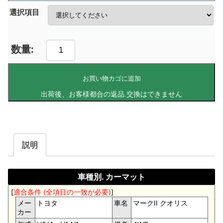
選択項目
お買い物カゴに追加
説明
車種別. カーマット
[
適合条件 (全項目の一致が必要)
]
メー
トヨタ
車名
マークII クオリス
カー