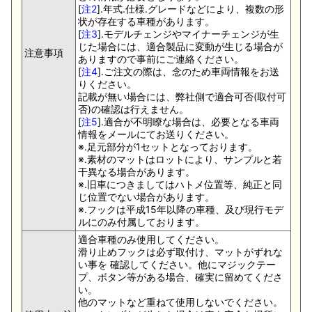
[
注2
].年式.仕様.グレードなどにより、複数の形
状が存在する車種があります。
[
注3
].モデルチェンジやマイナーチェンジが生
じた場合には、適合製品に変動が生じる場合が
注意事項
ありますので事前にご連絡ください。
[
注4
].ご注文の際は、念のため車両情報をお送
りください。
記載が無い場合には、弊社側で適合可否(取付可
否)の確認は行えません。
[
注5
].適合が不明瞭な場合は、必要となる車両
情報をメールにてお送りください。
※.足元部分が1セットとなっております。
※.素材のマットはロットにより、サンプルと若
干異なる場合があります。
※.旧車につきましてはハトメ位置等、純正と同
じ位置でない場合があります。
※.フックは平成15年以降の車種、及び現行モデ
ルにのみ付属しております。
適合車種のみ使用してください。
滑り止めフックは必ず取付け、マットがずれな
い事を 確認してください。他にマジックテー
プ、ボタン等がある場合、確実に留めてくださ
い。
他のマットなど重ねて使用しないでください。