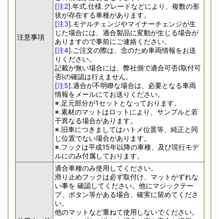
[
注2
].年式.仕様.グレードなどにより、複数の形
状が存在する車種があります。
[
注3
].モデルチェンジやマイナーチェンジが生
じた場合には、適合製品に変動が生じる場合が
注意事項
ありますので事前にご連絡ください。
[
注4
].ご注文の際は、念のため車両情報をお送
りください。
記載が無い場合には、弊社側で適合可否(取付可
否)の確認は行えません。
[
注5
].適合が不明瞭な場合は、必要となる車両
情報をメールにてお送りください。
※.足元部分が1セットとなっております。
※.素材のマットはロットにより、サンプルと若
干異なる場合があります。
※.旧車につきましてはハトメ位置等、純正と同
じ位置でない場合があります。
※.フックは平成15年以降の車種、及び現行モデ
ルにのみ付属しております。
適合車種のみ使用してください。
滑り止めフックは必ず取付け、マットがずれな
い事を 確認してください。他にマジックテー
プ、ボタン等がある場合、確実に留めてくださ
い。
他のマットなど重ねて使用しないでください。