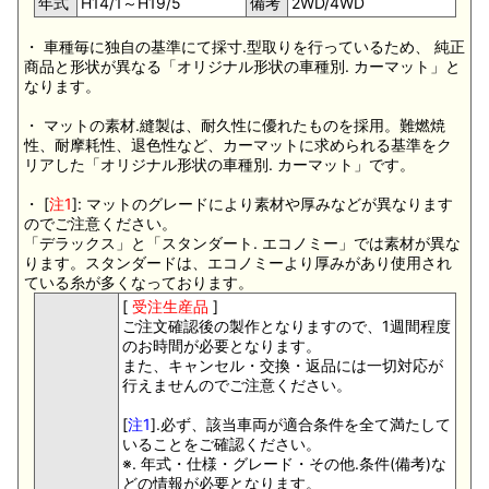
年式
H14/1～H19/5
備考
2WD/4WD
・ 車種毎に独自の基準にて採寸.型取りを行っているため、 純正
商品と形状が異なる「オリジナル形状の車種別. カーマット」と
なります。
・ マットの素材.縫製は、耐久性に優れたものを採用。難燃焼
性、耐摩耗性、退色性など、カーマットに求められる基準をク
リアした「オリジナル形状の車種別. カーマット」です。
・ [
注1
]: マットのグレードにより素材や厚みなどが異なります
のでご注意ください。
「デラックス」と「スタンダート. エコノミー」では素材が異な
ります。スタンダードは、エコノミーより厚みがあり使用され
ている糸が多くなっております。
[
受注生産品
]
ご注文確認後の製作となりますので、1週間程度
のお時間が必要となります。
また、キャンセル・交換・返品には一切対応が
行えませんのでご注意ください。
[
注1
].必ず、該当車両が適合条件を全て満たして
いることをご確認ください。
※. 年式・仕様・グレード・その他.条件(備考)な
どの情報が必要となります。