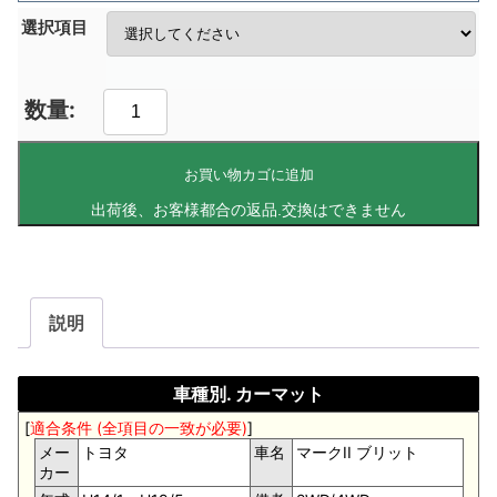
選択項目
お買い物カゴに追加
説明
車種別. カーマット
[
適合条件 (全項目の一致が必要)
]
メー
トヨタ
車名
マークII ブリット
カー