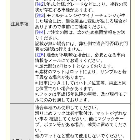
[
注2
].年式.仕様.グレードなどにより、複数の形
状が存在する車種があります。
[
注3
].モデルチェンジやマイナーチェンジが生
じた場合には、適合製品に変動が生じる場合が
注意事項
ありますので事前にご連絡ください。
[
注4
].ご注文の際は、念のため車両情報をお送
りください。
記載が無い場合には、弊社側で適合可否(取付可
否)の確認は行えません。
[
注5
].適合が不明瞭な場合は、必要となる車両
情報をメールにてお送りください。
※.足元部分が1セットとなっております。
※.素材のマットはロットにより、サンプルと若
干異なる場合があります。
※.旧車につきましてはハトメ位置等、純正と同
じ位置でない場合があります。
※.フックは平成15年以降の車種、及び現行モデ
ルにのみ付属しております。
適合車種のみ使用してください。
滑り止めフックは必ず取付け、マットがずれな
い事を 確認してください。他にマジックテー
プ、ボタン等がある場合、確実に留めてくださ
い。
他のマットなど重ねて使用しないでください。