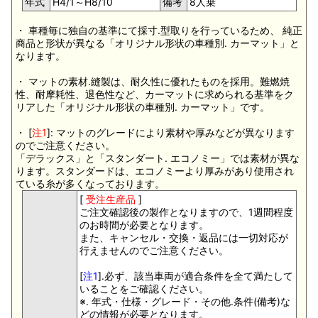
年式
H4/1～H8/10
備考
8人乗
・ 車種毎に独自の基準にて採寸.型取りを行っているため、 純正
商品と形状が異なる「オリジナル形状の車種別. カーマット」と
なります。
・ マットの素材.縫製は、耐久性に優れたものを採用。難燃焼
性、耐摩耗性、退色性など、カーマットに求められる基準をク
リアした「オリジナル形状の車種別. カーマット」です。
・ [
注1
]: マットのグレードにより素材や厚みなどが異なります
のでご注意ください。
「デラックス」と「スタンダート. エコノミー」では素材が異な
ります。スタンダードは、エコノミーより厚みがあり使用され
ている糸が多くなっております。
[
受注生産品
]
ご注文確認後の製作となりますので、1週間程度
のお時間が必要となります。
また、キャンセル・交換・返品には一切対応が
行えませんのでご注意ください。
[
注1
].必ず、該当車両が適合条件を全て満たして
いることをご確認ください。
※. 年式・仕様・グレード・その他.条件(備考)な
どの情報が必要となります。