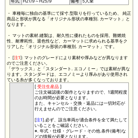
年式
H21/9～H25/9
備考
5人乗
・ 車種毎に独自の基準にて採寸.型取りを行っているため、 純正
商品と形状が異なる「オリジナル形状の車種別. カーマット」と
なります。
・ マットの素材.縫製は、耐久性に優れたものを採用。難燃焼
性、耐摩耗性、退色性など、カーマットに求められる基準をク
リアした「オリジナル形状の車種別. カーマット」です。
・ [
注1
]: マットのグレードにより素材や厚みなどが異なります
のでご注意ください。
「デラックス」と「スタンダート. エコノミー」では素材が異な
ります。スタンダードは、エコノミーより厚みがあり使用され
ている糸が多くなっております。
[
受注生産品
]
ご注文確認後の製作となりますので、1週間程度
のお時間が必要となります。
また、キャンセル・交換・返品には一切対応が
行えませんのでご注意ください。
[
注1
].必ず、該当車両が適合条件を全て満たして
いることをご確認ください。
※. 年式・仕様・グレード・その他.条件(備考)な
どの情報が必要となります。