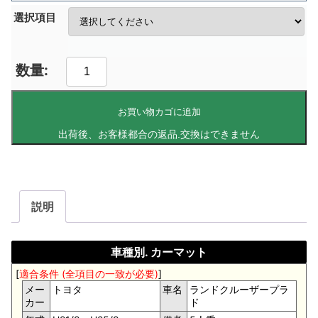
選択項目
お買い物カゴに追加
説明
車種別. カーマット
[
適合条件 (全項目の一致が必要)
]
メー
トヨタ
車名
ランドクルーザープラ
カー
ド