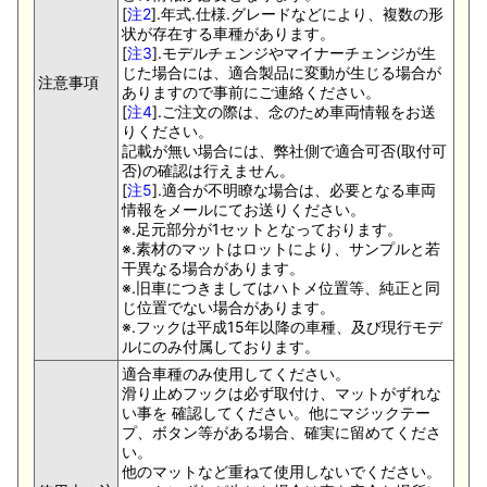
[
注2
].年式.仕様.グレードなどにより、複数の形
状が存在する車種があります。
[
注3
].モデルチェンジやマイナーチェンジが生
じた場合には、適合製品に変動が生じる場合が
注意事項
ありますので事前にご連絡ください。
[
注4
].ご注文の際は、念のため車両情報をお送
りください。
記載が無い場合には、弊社側で適合可否(取付可
否)の確認は行えません。
[
注5
].適合が不明瞭な場合は、必要となる車両
情報をメールにてお送りください。
※.足元部分が1セットとなっております。
※.素材のマットはロットにより、サンプルと若
干異なる場合があります。
※.旧車につきましてはハトメ位置等、純正と同
じ位置でない場合があります。
※.フックは平成15年以降の車種、及び現行モデ
ルにのみ付属しております。
適合車種のみ使用してください。
滑り止めフックは必ず取付け、マットがずれな
い事を 確認してください。他にマジックテー
プ、ボタン等がある場合、確実に留めてくださ
い。
他のマットなど重ねて使用しないでください。