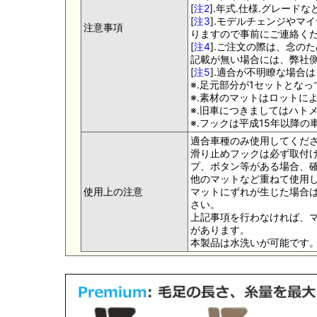
[
注2
].年式.仕様.グレー
[
注3
].モデルチェンジやマ
注意事項
りますので事前にご連絡く
[
注4
].ご注文の際は、念の
記載が無い場合には、弊社側
[
注5
].適合が不明瞭な場合
※.足元部分が1セットとな
※.素材のマットはロットに
※.旧車につきましてはハト
※.フックは平成15年以降
適合車種のみ使用してくだ
滑り止めフックは必ず取付け
プ、ボタン等がある場合、
他のマットなど重ねて使用
使用上の注意
マットにずれが生じた場合
さい。
上記事項を行わなければ、
があります。
本製品は水洗いが可能です