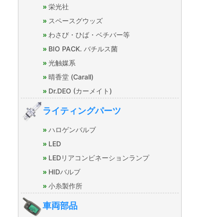
栄光社
スペースグウッズ
わさび・ひば・ベチバー等
BIO PACK. バチルス菌
光触媒系
晴香堂 (Carall)
Dr.DEO (カーメイト)
ライティングパーツ
ハロゲンバルブ
LED
LEDリアコンビネーションランプ
HIDバルブ
小糸製作所
車両部品