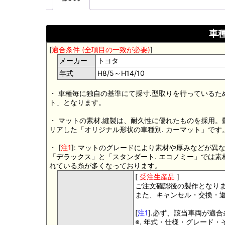
車種
[
適合条件 (全項目の一致が必要)
]
メーカー
トヨタ
年式
H8/5～H14/10
・ 車種毎に独自の基準にて採寸.型取りを行っているた
ト」となります。
・ マットの素材.縫製は、耐久性に優れたものを採用
リアした「オリジナル形状の車種別. カーマット」です
・ [
注1
]: マットのグレードにより素材や厚みなどが異
「デラックス」と「スタンダート. エコノミー」では
れている糸が多くなっております。
[
受注生産品
]
ご注文確認後の製作となり
また、キャンセル・交換・
[
注1
].必ず、該当車両が適
※. 年式・仕様・グレード・