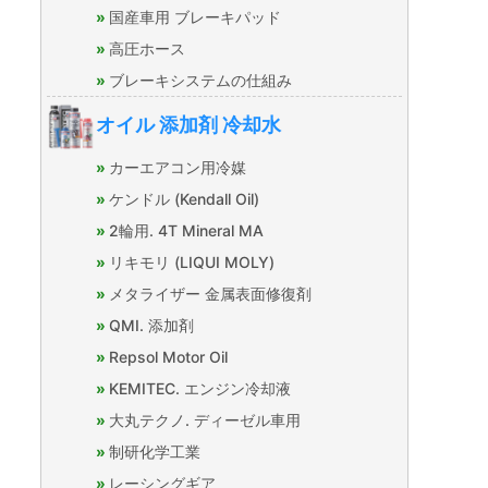
国産車用 ブレーキパッド
高圧ホース
ブレーキシステムの仕組み
オイル 添加剤 冷却水
カーエアコン用冷媒
ケンドル (Kendall Oil)
2輪用. 4T Mineral MA
リキモリ (LIQUI MOLY)
メタライザー 金属表面修復剤
QMI. 添加剤
Repsol Motor Oil
KEMITEC. エンジン冷却液
大丸テクノ. ディーゼル車用
制研化学工業
レーシングギア