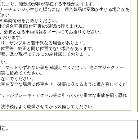
ドなどにより、複数の形状が存在する車種があります。
イナーチェンジが生じた場合には、適合製品に変動が生じる場合があ
ださい。
ため車両情報をお送りください。
で適合可否(取付可否)の確認は行えません。
は、必要となる車両情報をメールにてお送りください。
っております。
より、サンプルと若干異なる場合があります。
メ位置等、純正と同じ位置でない場合があります。
の車種、及び現行モデルにのみ付属しております。
さい。
、マットがずれない事を 確認してください。他にマジックテー
確実に留めてください。
しないでください。
は車を安全な場所に停車させ、確実に収まるように敷き直してくだ
マットがブレーキ・アクセル等に引っかかり重大な事故を招く恐れ
。洗浄後はよく乾燥させてから装備してください。