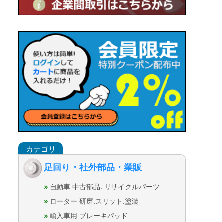
足回り・社外部品・業販
自動車 中古部品. リサイクルパーツ
ローター 研磨.スリット.塗装
輸入車用 ブレーキパッド