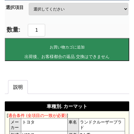
選択項目
お買い物カゴに追加
説明
車種別. カーマット
[
適合条件 (全項目の一致が必要)
]
メー
トヨタ
車名
ランドクルーザープラ
カー
ド