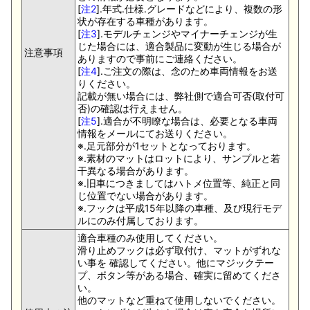
[
注2
].年式.仕様.グレードなどにより、複数の形
状が存在する車種があります。
[
注3
].モデルチェンジやマイナーチェンジが生
じた場合には、適合製品に変動が生じる場合が
注意事項
ありますので事前にご連絡ください。
[
注4
].ご注文の際は、念のため車両情報をお送
りください。
記載が無い場合には、弊社側で適合可否(取付可
否)の確認は行えません。
[
注5
].適合が不明瞭な場合は、必要となる車両
情報をメールにてお送りください。
※.足元部分が1セットとなっております。
※.素材のマットはロットにより、サンプルと若
干異なる場合があります。
※.旧車につきましてはハトメ位置等、純正と同
じ位置でない場合があります。
※.フックは平成15年以降の車種、及び現行モデ
ルにのみ付属しております。
適合車種のみ使用してください。
滑り止めフックは必ず取付け、マットがずれな
い事を 確認してください。他にマジックテー
プ、ボタン等がある場合、確実に留めてくださ
い。
他のマットなど重ねて使用しないでください。