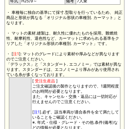
年式
H25/9～
備考
7人乗
・ 車種毎に独自の基準にて採寸.型取りを行っているため、 純正
商品と形状が異なる「オリジナル形状の車種別. カーマット」と
なります。
・ マットの素材.縫製は、耐久性に優れたものを採用。難燃焼
性、耐摩耗性、退色性など、カーマットに求められる基準をク
リアした「オリジナル形状の車種別. カーマット」です。
・ [
注1
]: マットのグレードにより素材や厚みなどが異なります
のでご注意ください。
「デラックス」と「スタンダート. エコノミー」では素材が異な
ります。スタンダードは、エコノミーより厚みがあり使用され
ている糸が多くなっております。
[
受注生産品
]
ご注文確認後の製作となりますので、1週間程度
のお時間が必要となります。
また、キャンセル・交換・返品には一切対応が
行えませんのでご注意ください。
[
注1
].必ず、該当車両が適合条件を全て満たして
いることをご確認ください。
※. 年式・仕様・グレード・その他.条件(備考)な
どの情報が必要となります。