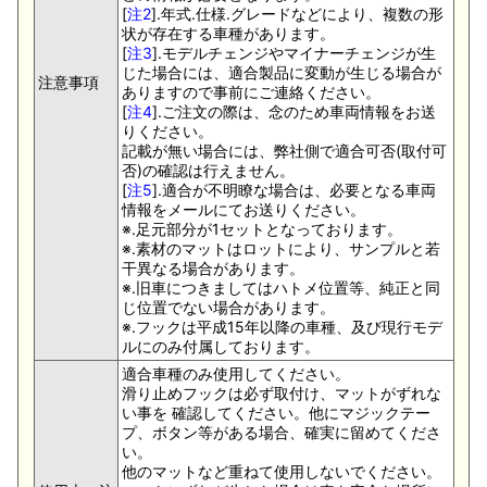
[
注2
].年式.仕様.グレードなどにより、複数の形
状が存在する車種があります。
[
注3
].モデルチェンジやマイナーチェンジが生
じた場合には、適合製品に変動が生じる場合が
注意事項
ありますので事前にご連絡ください。
[
注4
].ご注文の際は、念のため車両情報をお送
りください。
記載が無い場合には、弊社側で適合可否(取付可
否)の確認は行えません。
[
注5
].適合が不明瞭な場合は、必要となる車両
情報をメールにてお送りください。
※.足元部分が1セットとなっております。
※.素材のマットはロットにより、サンプルと若
干異なる場合があります。
※.旧車につきましてはハトメ位置等、純正と同
じ位置でない場合があります。
※.フックは平成15年以降の車種、及び現行モデ
ルにのみ付属しております。
適合車種のみ使用してください。
滑り止めフックは必ず取付け、マットがずれな
い事を 確認してください。他にマジックテー
プ、ボタン等がある場合、確実に留めてくださ
い。
他のマットなど重ねて使用しないでください。