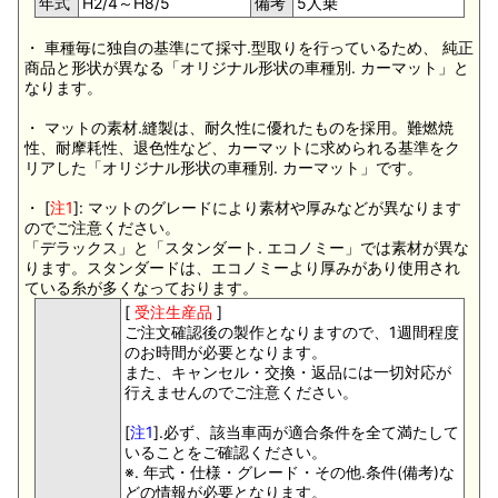
年式
H2/4～H8/5
備考
5人乗
・ 車種毎に独自の基準にて採寸.型取りを行っているため、 純正
商品と形状が異なる「オリジナル形状の車種別. カーマット」と
なります。
・ マットの素材.縫製は、耐久性に優れたものを採用。難燃焼
性、耐摩耗性、退色性など、カーマットに求められる基準をク
リアした「オリジナル形状の車種別. カーマット」です。
・ [
注1
]: マットのグレードにより素材や厚みなどが異なります
のでご注意ください。
「デラックス」と「スタンダート. エコノミー」では素材が異な
ります。スタンダードは、エコノミーより厚みがあり使用され
ている糸が多くなっております。
[
受注生産品
]
ご注文確認後の製作となりますので、1週間程度
のお時間が必要となります。
また、キャンセル・交換・返品には一切対応が
行えませんのでご注意ください。
[
注1
].必ず、該当車両が適合条件を全て満たして
いることをご確認ください。
※. 年式・仕様・グレード・その他.条件(備考)な
どの情報が必要となります。