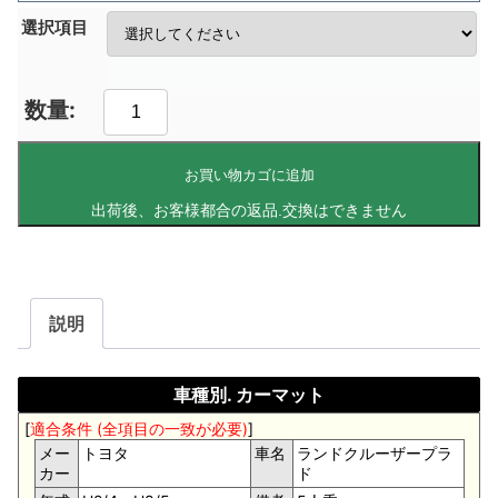
選択項目
お買い物カゴに追加
説明
車種別. カーマット
[
適合条件 (全項目の一致が必要)
]
メー
トヨタ
車名
ランドクルーザープラ
カー
ド