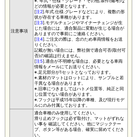
※. 年式・仕様・グレード・その他.条件(備考)な
どの情報が必要となります。
[
注2
].年式.仕様.グレードなどにより、複数の形
状が存在する車種があります。
[
注3
].モデルチェンジやマイナーチェンジが生
じた場合には、適合製品に変動が生じる場合が
注意事項
ありますので事前にご連絡ください。
[
注4
].ご注文の際は、念のため車両情報をお送
りください。
記載が無い場合には、弊社側で適合可否(取付可
否)の確認は行えません。
[
注5
].適合が不明瞭な場合は、必要となる車両
情報をメールにてお送りください。
※.足元部分が1セットとなっております。
※.素材のマットはロットにより、サンプルと若
干異なる場合があります。
※.旧車につきましてはハトメ位置等、純正と同
じ位置でない場合があります。
※.フックは平成15年以降の車種、及び現行モデ
ルにのみ付属しております。
適合車種のみ使用してください。
滑り止めフックは必ず取付け、マットがずれな
い事を 確認してください。他にマジックテー
プ、ボタン等がある場合、確実に留めてくださ
い。