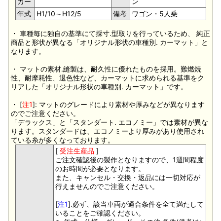
カー
ン
年式
H1/10～H12/5
備考
ワゴン・5人乗
・ 車種毎に独自の基準にて採寸.型取りを行っているため、 純正
商品と形状が異なる「オリジナル形状の車種別. カーマット」と
なります。
・ マットの素材.縫製は、耐久性に優れたものを採用。難燃焼
性、耐摩耗性、退色性など、カーマットに求められる基準をク
リアした「オリジナル形状の車種別. カーマット」です。
・ [
注1
]: マットのグレードにより素材や厚みなどが異なります
のでご注意ください。
「デラックス」と「スタンダート. エコノミー」では素材が異な
ります。スタンダードは、エコノミーより厚みがあり使用され
ている糸が多くなっております。
[
受注生産品
]
ご注文確認後の製作となりますので、1週間程度
のお時間が必要となります。
また、キャンセル・交換・返品には一切対応が
行えませんのでご注意ください。
[
注1
].必ず、該当車両が適合条件を全て満たして
いることをご確認ください。