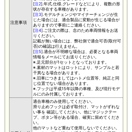
[
注2
].年式.仕様.グレードなどにより、複数の形
状が存在する車種があります。
[
注3
].モデルチェンジやマイナーチェンジが生
じた場合には、適合製品に変動が生じる場合が
注意事項
ありますので事前にご連絡ください。
[
注4
].ご注文の際は、念のため車両情報をお送
りください。
記載が無い場合には、弊社側で適合可否(取付可
否)の確認は行えません。
[
注5
].適合が不明瞭な場合は、必要となる車両
情報をメールにてお送りください。
※.足元部分が1セットとなっております。
※.素材のマットはロットにより、サンプルと若
干異なる場合があります。
※.旧車につきましてはハトメ位置等、純正と同
じ位置でない場合があります。
※.フックは平成15年以降の車種、及び現行モデ
ルにのみ付属しております。
適合車種のみ使用してください。
滑り止めフックは必ず取付け、マットがずれな
い事を 確認してください。他にマジックテー
プ、ボタン等がある場合、確実に留めてくださ
い。
他のマットなど重ねて使用しないでください。