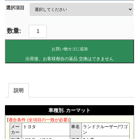
選択項目
お買い物カゴに追加
説明
車種別. カーマット
[
適合条件 (全項目の一致が必要)
]
メー
トヨタ
車名
ランドクルーザー/ワゴ
カー
ン