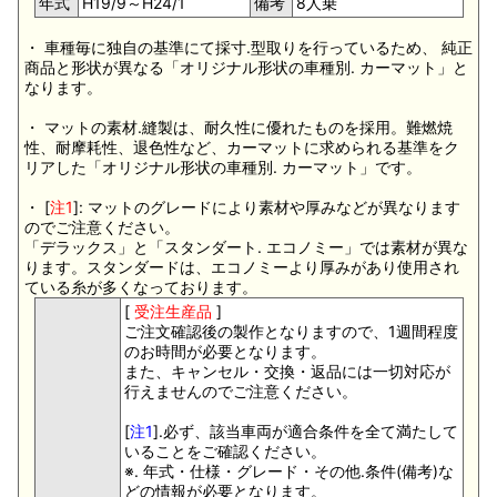
年式
H19/9～H24/1
備考
8人乗
・ 車種毎に独自の基準にて採寸.型取りを行っているため、 純正
商品と形状が異なる「オリジナル形状の車種別. カーマット」と
なります。
・ マットの素材.縫製は、耐久性に優れたものを採用。難燃焼
性、耐摩耗性、退色性など、カーマットに求められる基準をク
リアした「オリジナル形状の車種別. カーマット」です。
・ [
注1
]: マットのグレードにより素材や厚みなどが異なります
のでご注意ください。
「デラックス」と「スタンダート. エコノミー」では素材が異な
ります。スタンダードは、エコノミーより厚みがあり使用され
ている糸が多くなっております。
[
受注生産品
]
ご注文確認後の製作となりますので、1週間程度
のお時間が必要となります。
また、キャンセル・交換・返品には一切対応が
行えませんのでご注意ください。
[
注1
].必ず、該当車両が適合条件を全て満たして
いることをご確認ください。
※. 年式・仕様・グレード・その他.条件(備考)な
どの情報が必要となります。