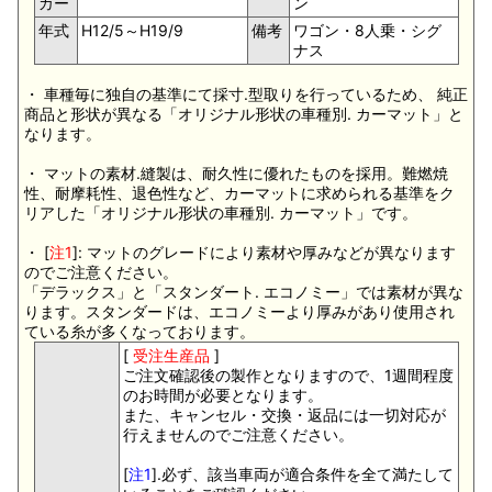
カー
ン
年式
H12/5～H19/9
備考
ワゴン・8人乗・シグ
ナス
・ 車種毎に独自の基準にて採寸.型取りを行っているため、 純正
商品と形状が異なる「オリジナル形状の車種別. カーマット」と
なります。
・ マットの素材.縫製は、耐久性に優れたものを採用。難燃焼
性、耐摩耗性、退色性など、カーマットに求められる基準をク
リアした「オリジナル形状の車種別. カーマット」です。
・ [
注1
]: マットのグレードにより素材や厚みなどが異なります
のでご注意ください。
「デラックス」と「スタンダート. エコノミー」では素材が異な
ります。スタンダードは、エコノミーより厚みがあり使用され
ている糸が多くなっております。
[
受注生産品
]
ご注文確認後の製作となりますので、1週間程度
のお時間が必要となります。
また、キャンセル・交換・返品には一切対応が
行えませんのでご注意ください。
[
注1
].必ず、該当車両が適合条件を全て満たして