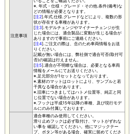
いることをご確認ください。
※. 年式・仕様・グレード・その他.条件(備考)な
どの情報が必要となります。
[
注2
].年式.仕様.グレードなどにより、複数の形
状が存在する車種があります。
[
注3
].モデルチェンジやマイナーチェンジが生
じた場合には、適合製品に変動が生じる場合が
注意事項
ありますので事前にご連絡ください。
[
注4
].ご注文の際は、念のため車両情報をお送
りください。
記載が無い場合には、弊社側で適合可否(取付可
否)の確認は行えません。
[
注5
].適合が不明瞭な場合は、必要となる車両
情報をメールにてお送りください。
※.足元部分が1セットとなっております。
※.素材のマットはロットにより、サンプルと若
干異なる場合があります。
※.旧車につきましてはハトメ位置等、純正と同
じ位置でない場合があります。
※.フックは平成15年以降の車種、及び現行モデ
ルにのみ付属しております。
適合車種のみ使用してください。
滑り止めフックは必ず取付け、マットがずれな
い事を 確認してください。他にマジックテー
プ、ボタン等がある場合、確実に留めてくださ