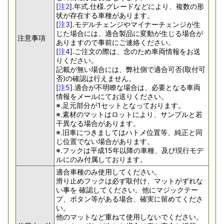
[
注2
].年式.仕様.グレードなどにより、複数の形
状が存在する車種があります。
[
注3
].モデルチェンジやマイナーチェンジが生
じた場合には、適合製品に変動が生じる場合が
注意事項
ありますので事前にご連絡ください。
[
注4
].ご注文の際は、念のため車両情報をお送
りください。
記載が無い場合には、弊社側で適合可否(取付可
否)の確認は行えません。
[
注5
].適合が不明瞭な場合は、必要となる車両
情報をメールにてお送りください。
※.足元部分が1セットとなっております。
※.素材のマットはロットにより、サンプルと若
干異なる場合があります。
※.旧車につきましてはハトメ位置等、純正と同
じ位置でない場合があります。
※.フックは平成15年以降の車種、及び現行モデ
ルにのみ付属しております。
適合車種のみ使用してください。
滑り止めフックは必ず取付け、マットがずれな
い事を 確認してください。他にマジックテー
プ、ボタン等がある場合、確実に留めてくださ
い。
他のマットなど重ねて使用しないでください。