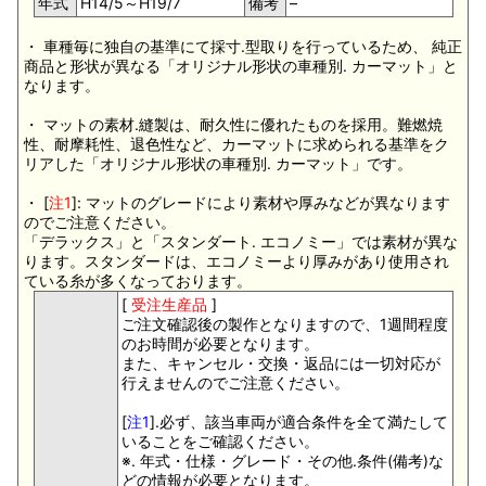
年式
H14/5～H19/7
備考
–
・ 車種毎に独自の基準にて採寸.型取りを行っているため、 純正
商品と形状が異なる「オリジナル形状の車種別. カーマット」と
なります。
・ マットの素材.縫製は、耐久性に優れたものを採用。難燃焼
性、耐摩耗性、退色性など、カーマットに求められる基準をク
リアした「オリジナル形状の車種別. カーマット」です。
・ [
注1
]: マットのグレードにより素材や厚みなどが異なります
のでご注意ください。
「デラックス」と「スタンダート. エコノミー」では素材が異な
ります。スタンダードは、エコノミーより厚みがあり使用され
ている糸が多くなっております。
[
受注生産品
]
ご注文確認後の製作となりますので、1週間程度
のお時間が必要となります。
また、キャンセル・交換・返品には一切対応が
行えませんのでご注意ください。
[
注1
].必ず、該当車両が適合条件を全て満たして
いることをご確認ください。
※. 年式・仕様・グレード・その他.条件(備考)な
どの情報が必要となります。