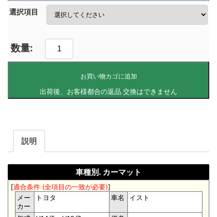
選択項目
お買い物カゴに追加
説明
車種別. カーマット
[
適合条件 (全項目の一致が必要)
]
メー
トヨタ
車名
イスト
カー