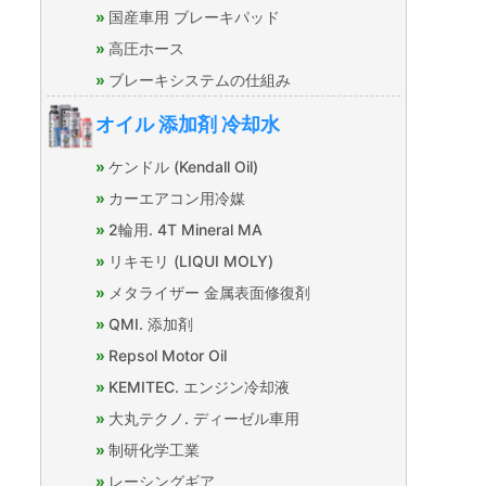
国産車用 ブレーキパッド
高圧ホース
ブレーキシステムの仕組み
オイル 添加剤 冷却水
ケンドル (Kendall Oil)
カーエアコン用冷媒
2輪用. 4T Mineral MA
リキモリ (LIQUI MOLY)
メタライザー 金属表面修復剤
QMI. 添加剤
Repsol Motor Oil
KEMITEC. エンジン冷却液
大丸テクノ. ディーゼル車用
制研化学工業
レーシングギア