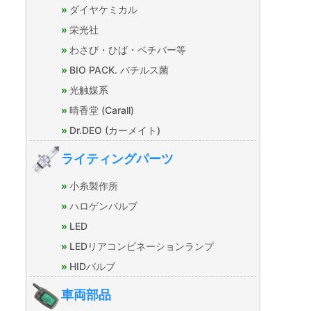
ダイヤケミカル
栄光社
わさび・ひば・ベチバー等
BIO PACK. バチルス菌
光触媒系
晴香堂 (Carall)
Dr.DEO (カーメイト)
ライティングパーツ
小糸製作所
ハロゲンバルブ
LED
LEDリアコンビネーションランプ
HIDバルブ
車両部品