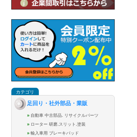
足回り・社外部品・業販
自動車 中古部品. リサイクルパーツ
ローター 研磨.スリット.塗装
輸入車用 ブレーキパッド