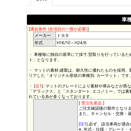
車種
[
適合条件 (全項目の一致が必要)
]
メーカー
トヨタ
年式
H16/10～H24/6
・ 車種毎に独自の基準にて採寸.型取りを行っているた
ト」となります。
・ マットの素材.縫製は、耐久性に優れたものを採用
リアした「オリジナル形状の車種別. カーマット」です
・ [
注1
]: マットのグレードにより素材や厚みなどが異
「デラックス」と「スタンダート. エコノミー」では
れている糸が多くなっております。
[
受注生産品
]
ご注文確認後の製作となり
また、キャンセル・交換・
[
注1
].必ず、該当車両が適
※. 年式・仕様・グレード・