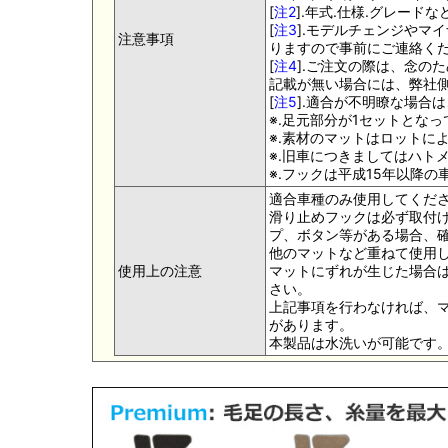
[
注2
].年式.仕様.グレー
[
注3
].モデルチェンジやマ
注意事項
りますので事前にご連絡く
[
注4
].ご注文の際は、念の
記載が無い場合には、弊社側
[
注5
].適合が不明瞭な場合
※.足元部分が1セットとな
※.素材のマットはロットに
※.旧車につきましてはハト
※.フックは平成15年以降
適合車種のみ使用してくだ
滑り止めフックは必ず取付け
プ、ボタン等がある場合、
他のマットなど重ねて使用
使用上の注意
マットにずれが生じた場合
さい。
上記事項を行わなければ、
があります。
本製品は水洗いが可能です