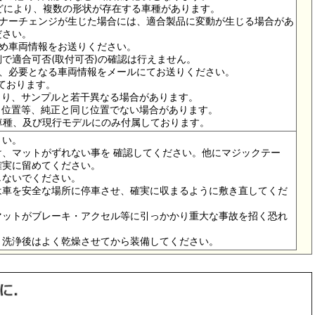
ドなどにより、複数の形状が存在する車種があります。
イナーチェンジが生じた場合には、適合製品に変動が生じる場合があ
ださい。
ため車両情報をお送りください。
で適合可否(取付可否)の確認は行えません。
は、必要となる車両情報をメールにてお送りください。
っております。
より、サンプルと若干異なる場合があります。
メ位置等、純正と同じ位置でない場合があります。
の車種、及び現行モデルにのみ付属しております。
さい。
、マットがずれない事を 確認してください。他にマジックテー
確実に留めてください。
しないでください。
は車を安全な場所に停車させ、確実に収まるように敷き直してくだ
マットがブレーキ・アクセル等に引っかかり重大な事故を招く恐れ
。洗浄後はよく乾燥させてから装備してください。