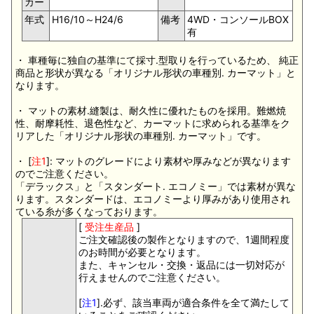
カー
年式
H16/10～H24/6
備考
4WD・コンソールBOX
有
・ 車種毎に独自の基準にて採寸.型取りを行っているため、 純正
商品と形状が異なる「オリジナル形状の車種別. カーマット」と
なります。
・ マットの素材.縫製は、耐久性に優れたものを採用。難燃焼
性、耐摩耗性、退色性など、カーマットに求められる基準をク
リアした「オリジナル形状の車種別. カーマット」です。
・ [
注1
]: マットのグレードにより素材や厚みなどが異なります
のでご注意ください。
「デラックス」と「スタンダート. エコノミー」では素材が異な
ります。スタンダードは、エコノミーより厚みがあり使用され
ている糸が多くなっております。
[
受注生産品
]
ご注文確認後の製作となりますので、1週間程度
のお時間が必要となります。
また、キャンセル・交換・返品には一切対応が
行えませんのでご注意ください。
[
注1
].必ず、該当車両が適合条件を全て満たして