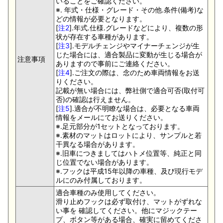
いることをご確認ください。
※. 年式・仕様・グレード・その他.条件(備考)な
どの情報が必要となります。
[
注2
].年式.仕様.グレードなどにより、複数の形
状が存在する車種があります。
[
注3
].モデルチェンジやマイナーチェンジが生
じた場合には、適合製品に変動が生じる場合が
注意事項
ありますので事前にご連絡ください。
[
注4
].ご注文の際は、念のため車両情報をお送
りください。
記載が無い場合には、弊社側で適合可否(取付可
否)の確認は行えません。
[
注5
].適合が不明瞭な場合は、必要となる車両
情報をメールにてお送りください。
※.足元部分が1セットとなっております。
※.素材のマットはロットにより、サンプルと若
干異なる場合があります。
※.旧車につきましてはハトメ位置等、純正と同
じ位置でない場合があります。
※.フックは平成15年以降の車種、及び現行モデ
ルにのみ付属しております。
適合車種のみ使用してください。
滑り止めフックは必ず取付け、マットがずれな
い事を 確認してください。他にマジックテー
プ、ボタン等がある場合、確実に留めてくださ