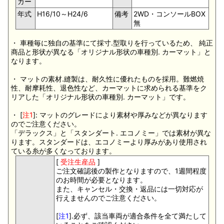
カー
年式
H16/10～H24/6
備考
2WD・コンソールBOX
無
・ 車種毎に独自の基準にて採寸.型取りを行っているため、 純正
商品と形状が異なる「オリジナル形状の車種別. カーマット」と
なります。
・ マットの素材.縫製は、耐久性に優れたものを採用。難燃焼
性、耐摩耗性、退色性など、カーマットに求められる基準をク
リアした「オリジナル形状の車種別. カーマット」です。
・ [
注1
]: マットのグレードにより素材や厚みなどが異なります
のでご注意ください。
「デラックス」と「スタンダート. エコノミー」では素材が異な
ります。スタンダードは、エコノミーより厚みがあり使用され
ている糸が多くなっております。
[
受注生産品
]
ご注文確認後の製作となりますので、1週間程度
のお時間が必要となります。
また、キャンセル・交換・返品には一切対応が
行えませんのでご注意ください。
[
注1
].必ず、該当車両が適合条件を全て満たして