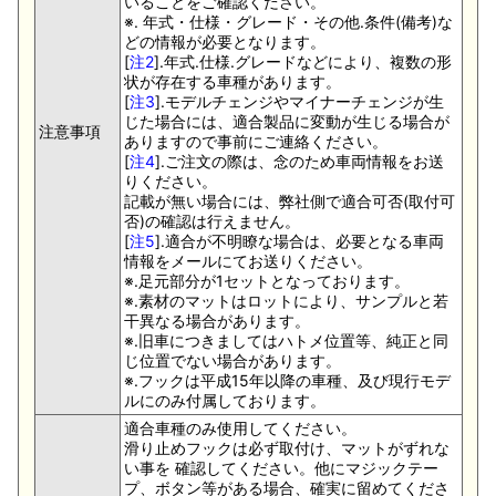
いることをご確認ください。
※. 年式・仕様・グレード・その他.条件(備考)な
どの情報が必要となります。
[
注2
].年式.仕様.グレードなどにより、複数の形
状が存在する車種があります。
[
注3
].モデルチェンジやマイナーチェンジが生
じた場合には、適合製品に変動が生じる場合が
注意事項
ありますので事前にご連絡ください。
[
注4
].ご注文の際は、念のため車両情報をお送
りください。
記載が無い場合には、弊社側で適合可否(取付可
否)の確認は行えません。
[
注5
].適合が不明瞭な場合は、必要となる車両
情報をメールにてお送りください。
※.足元部分が1セットとなっております。
※.素材のマットはロットにより、サンプルと若
干異なる場合があります。
※.旧車につきましてはハトメ位置等、純正と同
じ位置でない場合があります。
※.フックは平成15年以降の車種、及び現行モデ
ルにのみ付属しております。
適合車種のみ使用してください。
滑り止めフックは必ず取付け、マットがずれな
い事を 確認してください。他にマジックテー
プ、ボタン等がある場合、確実に留めてくださ