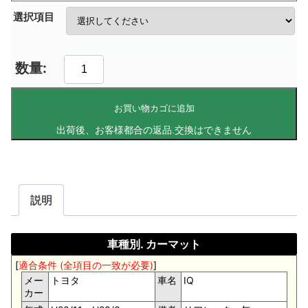
選択項目
お買い物カゴに追加
説明
車種別. カーマット
[
適合条件 (全項目の一致が必要)
]
メー
トヨタ
車名
IQ
カー