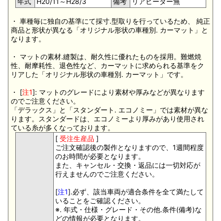
年式
H20/11～H28/3
備考
リアヒーター無
・ 車種毎に独自の基準にて採寸.型取りを行っているため、 純正
商品と形状が異なる「オリジナル形状の車種別. カーマット」と
なります。
・ マットの素材.縫製は、耐久性に優れたものを採用。難燃焼
性、耐摩耗性、退色性など、カーマットに求められる基準をク
リアした「オリジナル形状の車種別. カーマット」です。
・ [
注1
]: マットのグレードにより素材や厚みなどが異なります
のでご注意ください。
「デラックス」と「スタンダート. エコノミー」では素材が異な
ります。スタンダードは、エコノミーより厚みがあり使用され
ている糸が多くなっております。
[
受注生産品
]
ご注文確認後の製作となりますので、1週間程度
のお時間が必要となります。
また、キャンセル・交換・返品には一切対応が
行えませんのでご注意ください。
[
注1
].必ず、該当車両が適合条件を全て満たして
いることをご確認ください。
※. 年式・仕様・グレード・その他.条件(備考)な
どの情報が必要となります。