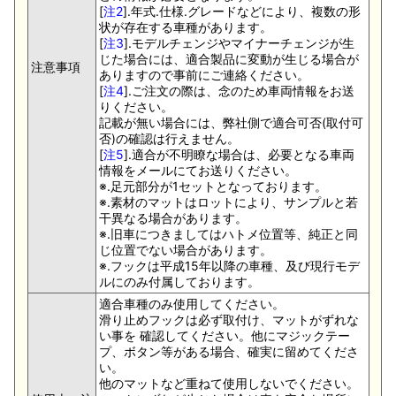
[
注2
].年式.仕様.グレードなどにより、複数の形
状が存在する車種があります。
[
注3
].モデルチェンジやマイナーチェンジが生
じた場合には、適合製品に変動が生じる場合が
注意事項
ありますので事前にご連絡ください。
[
注4
].ご注文の際は、念のため車両情報をお送
りください。
記載が無い場合には、弊社側で適合可否(取付可
否)の確認は行えません。
[
注5
].適合が不明瞭な場合は、必要となる車両
情報をメールにてお送りください。
※.足元部分が1セットとなっております。
※.素材のマットはロットにより、サンプルと若
干異なる場合があります。
※.旧車につきましてはハトメ位置等、純正と同
じ位置でない場合があります。
※.フックは平成15年以降の車種、及び現行モデ
ルにのみ付属しております。
適合車種のみ使用してください。
滑り止めフックは必ず取付け、マットがずれな
い事を 確認してください。他にマジックテー
プ、ボタン等がある場合、確実に留めてくださ
い。
他のマットなど重ねて使用しないでください。