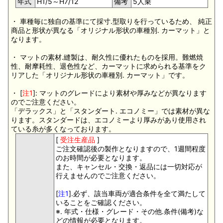
年式
H1/5～H7/12
備考
5人乗
・ 車種毎に独自の基準にて採寸.型取りを行っているため、 純正
商品と形状が異なる「オリジナル形状の車種別. カーマット」と
なります。
・ マットの素材.縫製は、耐久性に優れたものを採用。難燃焼
性、耐摩耗性、退色性など、カーマットに求められる基準をク
リアした「オリジナル形状の車種別. カーマット」です。
・ [
注1
]: マットのグレードにより素材や厚みなどが異なります
のでご注意ください。
「デラックス」と「スタンダート. エコノミー」では素材が異な
ります。スタンダードは、エコノミーより厚みがあり使用され
ている糸が多くなっております。
[
受注生産品
]
ご注文確認後の製作となりますので、1週間程度
のお時間が必要となります。
また、キャンセル・交換・返品には一切対応が
行えませんのでご注意ください。
[
注1
].必ず、該当車両が適合条件を全て満たして
いることをご確認ください。
※. 年式・仕様・グレード・その他.条件(備考)な
どの情報が必要となります。