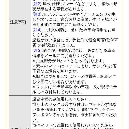
[
注2
].年式.仕様.グレードなどにより、複数の形
状が存在する車種があります。
[
注3
].モデルチェンジやマイナーチェンジが生
じた場合には、適合製品に変動が生じる場合が
注意事項
ありますので事前にご連絡ください。
[
注4
].ご注文の際は、念のため車両情報をお送
りください。
記載が無い場合には、弊社側で適合可否(取付可
否)の確認は行えません。
[
注5
].適合が不明瞭な場合は、必要となる車両
情報をメールにてお送りください。
※.足元部分が1セットとなっております。
※.素材のマットはロットにより、サンプルと若
干異なる場合があります。
※.旧車につきましてはハトメ位置等、純正と同
じ位置でない場合があります。
※.フックは平成15年以降の車種、及び現行モデ
ルにのみ付属しております。
適合車種のみ使用してください。
滑り止めフックは必ず取付け、マットがずれな
い事を 確認してください。他にマジックテー
プ、ボタン等がある場合、確実に留めてくださ
い。
他のマットなど重ねて使用しないでください。