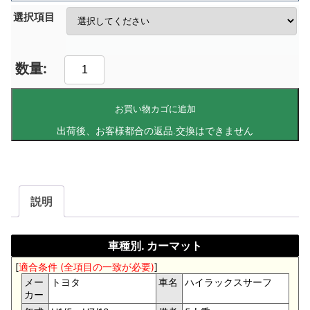
選択項目
お買い物カゴに追加
説明
車種別. カーマット
[
適合条件 (全項目の一致が必要)
]
メー
トヨタ
車名
ハイラックスサーフ
カー