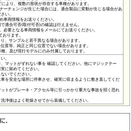
ドなどにより、複数の形状が存在する車種があります。
イナーチェンジが生じた場合には、適合製品に変動が生じる場合があ
ださい。
ため車両情報をお送りください。
で適合可否(取付可否)の確認は行えません。
は、必要となる車両情報をメールにてお送りください。
っております。
より、サンプルと若干異なる場合があります。
メ位置等、純正と同じ位置でない場合があります。
の車種、及び現行モデルにのみ付属しております。
さい。
、マットがずれない事を 確認してください。他にマジックテー
確実に留めてください。
しないでください。
は車を安全な場所に停車させ、確実に収まるように敷き直してくだ
マットがブレーキ・アクセル等に引っかかり重大な事故を招く恐れ
。洗浄後はよく乾燥させてから装備してください。