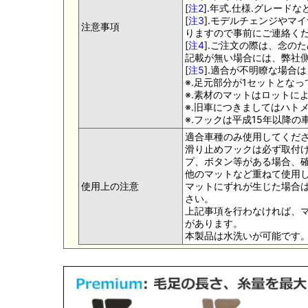
[
注2
].年式.仕様.グレー
[
注3
].モデルチェンジやマ
注意事項
りますので事前にご連絡く
[
注4
].ご注文の際は、念の
記載が無い場合には、弊社側
[
注5
].適合が不明瞭な場合
※.足元部分が1セットとな
※.素材のマットはロットに
※.旧車につきましてはハト
※.フックは平成15年以降
適合車種のみ使用してくだ
滑り止めフックは必ず取付け
プ、ボタン等がある場合、
他のマットなど重ねて使用
使用上の注意
マットにずれが生じた場合
さい。
上記事項を行わなければ、
があります。
本製品は水洗いが可能です