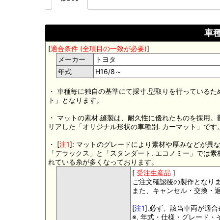
車種
[
適合条件 (全項目の一致が必要)
]
メーカー
トヨタ
年式
H16/8～
・ 車種毎に独自の基準にて採寸.型取りを行っているた
ト」となります。
・ マットの素材.縫製は、耐久性に優れたものを採用
リアした「オリジナル形状の車種別. カーマット」です
・ [
注1
]: マットのグレードにより素材や厚みなどが異
「デラックス」と「スタンダート. エコノミー」では
れている糸が多くなっております。
[
受注生産品
]
ご注文確認後の製作となり
また、キャンセル・交換・
[
注1
].必ず、該当車両が適
※. 年式・仕様・グレード・