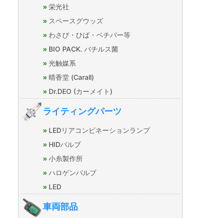
栄光社
スペースグウッズ
わさび・ひば・ベチバー等
BIO PACK. バチルス菌
光触媒系
晴香堂 (Carall)
Dr.DEO (カーメイト)
ライティングパーツ
LEDリアコンビネーションランプ
HIDバルブ
小糸製作所
ハロゲンバルブ
LED
車両部品