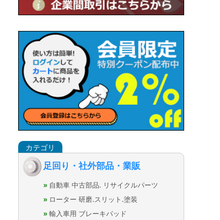
足回り・社外部品・業販
自動車 中古部品. リサイクルパーツ
ローター 研磨.スリット.塗装
輸入車用 ブレーキパッド