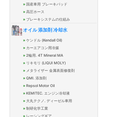
国産車用 ブレーキパッド
高圧ホース
ブレーキシステムの仕組み
オイル 添加剤 冷却水
ケンドル (Kendall Oil)
カーエアコン用冷媒
2輪用. 4T Mineral MA
リキモリ (LIQUI MOLY)
メタライザー 金属表面修復剤
QMI. 添加剤
Repsol Motor Oil
KEMITEC. エンジン冷却液
大丸テクノ. ディーゼル車用
制研化学工業
レーシングギア