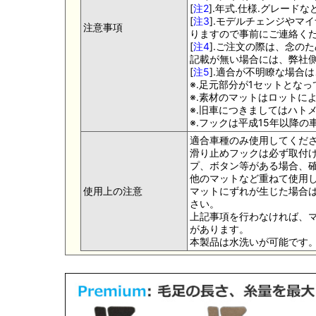
[
注2
].年式.仕様.グレー
[
注3
].モデルチェンジやマ
注意事項
りますので事前にご連絡く
[
注4
].ご注文の際は、念の
記載が無い場合には、弊社側
[
注5
].適合が不明瞭な場合
※.足元部分が1セットとな
※.素材のマットはロットに
※.旧車につきましてはハト
※.フックは平成15年以降
適合車種のみ使用してくだ
滑り止めフックは必ず取付け
プ、ボタン等がある場合、
他のマットなど重ねて使用
使用上の注意
マットにずれが生じた場合
さい。
上記事項を行わなければ、
があります。
本製品は水洗いが可能です