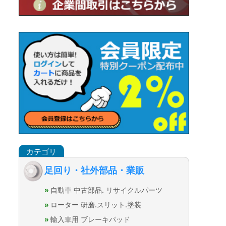
足回り・社外部品・業販
自動車 中古部品. リサイクルパーツ
ローター 研磨.スリット.塗装
輸入車用 ブレーキパッド