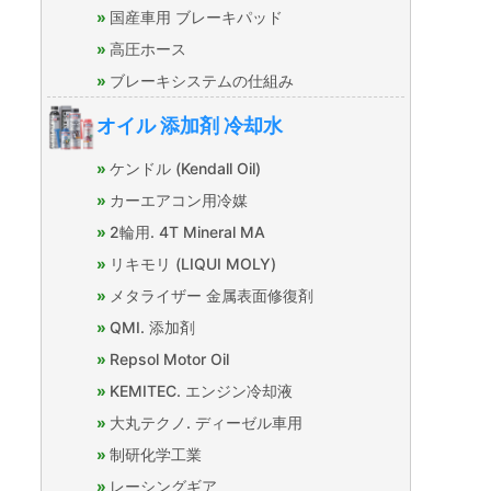
国産車用 ブレーキパッド
高圧ホース
ブレーキシステムの仕組み
オイル 添加剤 冷却水
ケンドル (Kendall Oil)
カーエアコン用冷媒
2輪用. 4T Mineral MA
リキモリ (LIQUI MOLY)
メタライザー 金属表面修復剤
QMI. 添加剤
Repsol Motor Oil
KEMITEC. エンジン冷却液
大丸テクノ. ディーゼル車用
制研化学工業
レーシングギア