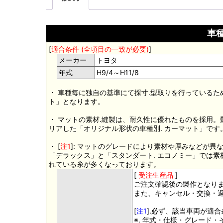
車種
[
適合条件 (全項目の一致が必要)
]
メーカー
トヨタ
年式
H9/4～H11/8
・ 車種毎に独自の基準にて採寸.型取りを行っているた
ト」となります。
・ マットの素材.縫製は、耐久性に優れたものを採用
リアした「オリジナル形状の車種別. カーマット」です
・ [
注1
]: マットのグレードにより素材や厚みなどが異
「デラックス」と「スタンダート. エコノミー」では
れている糸が多くなっております。
[
受注生産品
]
ご注文確認後の製作となり
また、キャンセル・交換・
[
注1
].必ず、該当車両が適
※. 年式・仕様・グレード・