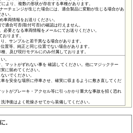
ドなどにより、複数の形状が存在する車種があります。
イナーチェンジが生じた場合には、適合製品に変動が生じる場合があ
ださい。
ため車両情報をお送りください。
で適合可否(取付可否)の確認は行えません。
は、必要となる車両情報をメールにてお送りください。
っております。
より、サンプルと若干異なる場合があります。
メ位置等、純正と同じ位置でない場合があります。
の車種、及び現行モデルにのみ付属しております。
さい。
、マットがずれない事を 確認してください。他にマジックテー
確実に留めてください。
しないでください。
は車を安全な場所に停車させ、確実に収まるように敷き直してくだ
マットがブレーキ・アクセル等に引っかかり重大な事故を招く恐れ
。洗浄後はよく乾燥させてから装備してください。