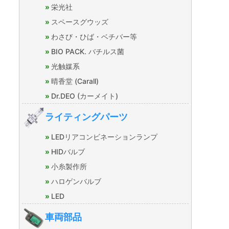
栄光社
スペースグウッズ
わさび・ひば・ベチバー等
BIO PACK. バチルス菌
光触媒系
晴香堂 (Carall)
Dr.DEO (カーメイト)
ライティングパーツ
LEDリアコンビネーションランプ
HIDバルブ
小糸製作所
ハロゲンバルブ
LED
車両部品