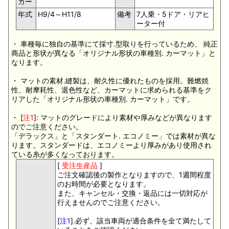
カー
年式
H9/4～H11/8
備考
7人乗・5ドア・リアヒ
ーター付
・ 車種毎に独自の基準にて採寸.型取りを行っているため、 純正
商品と形状が異なる「オリジナル形状の車種別. カーマット」と
なります。
・ マットの素材.縫製は、耐久性に優れたものを採用。難燃焼
性、耐摩耗性、退色性など、カーマットに求められる基準をク
リアした「オリジナル形状の車種別. カーマット」です。
・ [
注1
]: マットのグレードにより素材や厚みなどが異なります
のでご注意ください。
「デラックス」と「スタンダート. エコノミー」では素材が異な
ります。スタンダードは、エコノミーより厚みがあり使用され
ている糸が多くなっております。
[
受注生産品
]
ご注文確認後の製作となりますので、1週間程度
のお時間が必要となります。
また、キャンセル・交換・返品には一切対応が
行えませんのでご注意ください。
[
注1
].必ず、該当車両が適合条件を全て満たして