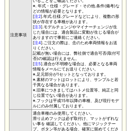
いることをご確認ください。
※. 年式・仕様・グレード・その他.条件(備考)な
どの情報が必要となります。
[
注2
].年式.仕様.グレードなどにより、複数の形
状が存在する車種があります。
[
注3
].モデルチェンジやマイナーチェンジが生
じた場合には、適合製品に変動が生じる場合が
注意事項
ありますので事前にご連絡ください。
[
注4
].ご注文の際は、念のため車両情報をお送
りください。
記載が無い場合には、弊社側で適合可否(取付可
否)の確認は行えません。
[
注5
].適合が不明瞭な場合は、必要となる車両
情報をメールにてお送りください。
※.足元部分が1セットとなっております。
※.素材のマットはロットにより、サンプルと若
干異なる場合があります。
※.旧車につきましてはハトメ位置等、純正と同
じ位置でない場合があります。
※.フックは平成15年以降の車種、及び現行モデ
ルにのみ付属しております。
適合車種のみ使用してください。
滑り止めフックは必ず取付け、マットがずれな
い事を 確認してください。他にマジックテー
プ、ボタン等がある場合、確実に留めてくださ