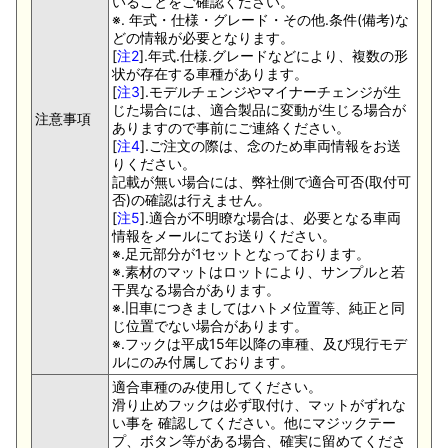
いることをご確認ください。
※. 年式・仕様・グレード・その他.条件(備考)な
どの情報が必要となります。
[
注2
].年式.仕様.グレードなどにより、複数の形
状が存在する車種があります。
[
注3
].モデルチェンジやマイナーチェンジが生
じた場合には、適合製品に変動が生じる場合が
注意事項
ありますので事前にご連絡ください。
[
注4
].ご注文の際は、念のため車両情報をお送
りください。
記載が無い場合には、弊社側で適合可否(取付可
否)の確認は行えません。
[
注5
].適合が不明瞭な場合は、必要となる車両
情報をメールにてお送りください。
※.足元部分が1セットとなっております。
※.素材のマットはロットにより、サンプルと若
干異なる場合があります。
※.旧車につきましてはハトメ位置等、純正と同
じ位置でない場合があります。
※.フックは平成15年以降の車種、及び現行モデ
ルにのみ付属しております。
適合車種のみ使用してください。
滑り止めフックは必ず取付け、マットがずれな
い事を 確認してください。他にマジックテー
プ、ボタン等がある場合、確実に留めてくださ