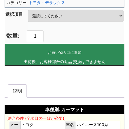
カテゴリー:
トヨタ・デラックス
選択項目
お買い物カゴに追加
説明
車種別. カーマット
[
適合条件 (全項目の一致が必要)
]
メー
トヨタ
車名
ハイエース100系