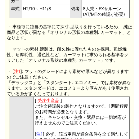
カー
年式
H2/10～H11/8
備考
8人乗・EXサルーン
(AT/MTの確認が必要)
・ 車種毎に独自の基準にて採寸.型取りを行っているため、 純正
商品と形状が異なる「オリジナル形状の車種別. カーマット」と
なります。
・ マットの素材.縫製は、耐久性に優れたものを採用。難燃焼
性、耐摩耗性、退色性など、カーマットに求められる基準をク
リアした「オリジナル形状の車種別. カーマット」です。
・ [
注1
]: マットのグレードにより素材や厚みなどが異なります
のでご注意ください。
「デラックス」と「スタンダート. エコノミー」では素材が異な
ります。スタンダードは、エコノミーより厚みがあり使用され
ている糸が多くなっております。
[
受注生産品
]
ご注文確認後の製作となりますので、1週間程度
のお時間が必要となります。
また、キャンセル・交換・返品には一切対応が
行えませんのでご注意ください。
[
注1
].必ず、該当車両が適合条件を全て満たして