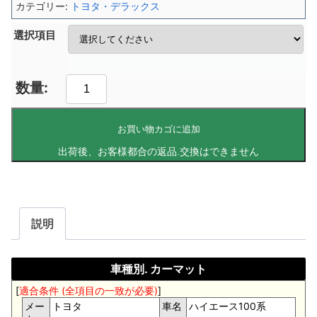
カテゴリー:
トヨタ・デラックス
選択項目
お買い物カゴに追加
説明
車種別. カーマット
[
適合条件 (全項目の一致が必要)
]
メー
トヨタ
車名
ハイエース100系