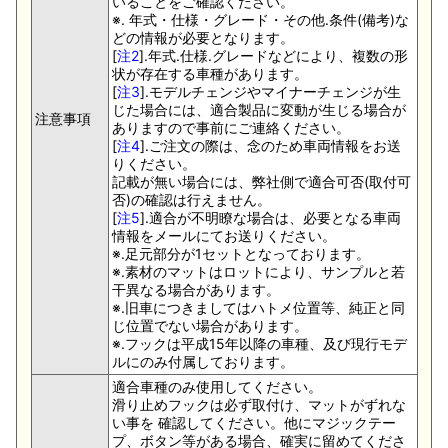
いることをご確認ください。
※. 年式・仕様・グレード・その他.条件(備考)な
どの情報が必要となります。
[
注2
].年式.仕様.グレードなどにより、複数の形
状が存在する車種があります。
[
注3
].モデルチェンジやマイナーチェンジが生
じた場合には、適合製品に変動が生じる場合が
注意事項
ありますので事前にご連絡ください。
[
注4
].ご注文の際は、念のため車両情報をお送
りください。
記載が無い場合には、弊社側で適合可否(取付可
否)の確認は行えません。
[
注5
].適合が不明瞭な場合は、必要となる車両
情報をメールにてお送りください。
※.足元部分が1セットとなっております。
※.素材のマットはロットにより、サンプルと若
干異なる場合があります。
※.旧車につきましてはハトメ位置等、純正と同
じ位置でない場合があります。
※.フックは平成15年以降の車種、及び現行モデ
ルにのみ付属しております。
適合車種のみ使用してください。
滑り止めフックは必ず取付け、マットがずれな
い事を 確認してください。他にマジックテー
プ、ボタン等がある場合、確実に留めてくださ