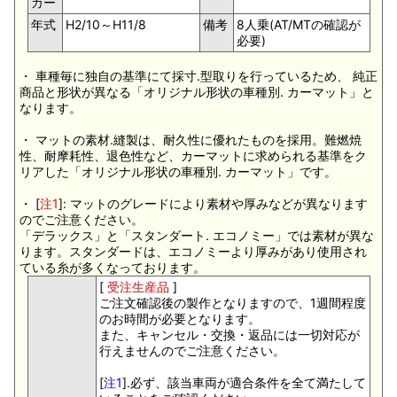
カー
年式
H2/10～H11/8
備考
8人乗(AT/MTの確認が
必要)
・ 車種毎に独自の基準にて採寸.型取りを行っているため、 純正
商品と形状が異なる「オリジナル形状の車種別. カーマット」と
なります。
・ マットの素材.縫製は、耐久性に優れたものを採用。難燃焼
性、耐摩耗性、退色性など、カーマットに求められる基準をク
リアした「オリジナル形状の車種別. カーマット」です。
・ [
注1
]: マットのグレードにより素材や厚みなどが異なります
のでご注意ください。
「デラックス」と「スタンダート. エコノミー」では素材が異な
ります。スタンダードは、エコノミーより厚みがあり使用され
ている糸が多くなっております。
[
受注生産品
]
ご注文確認後の製作となりますので、1週間程度
のお時間が必要となります。
また、キャンセル・交換・返品には一切対応が
行えませんのでご注意ください。
[
注1
].必ず、該当車両が適合条件を全て満たして