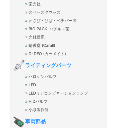
栄光社
スペースグウッズ
わさび・ひば・ベチバー等
BIO PACK. バチルス菌
光触媒系
晴香堂 (Carall)
Dr.DEO (カーメイト)
ライティングパーツ
ハロゲンバルブ
LED
LEDリアコンビネーションランプ
HIDバルブ
小糸製作所
車両部品