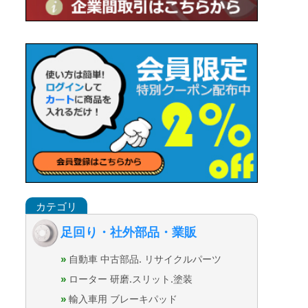
足回り・社外部品・業販
自動車 中古部品. リサイクルパーツ
ローター 研磨.スリット.塗装
輸入車用 ブレーキパッド