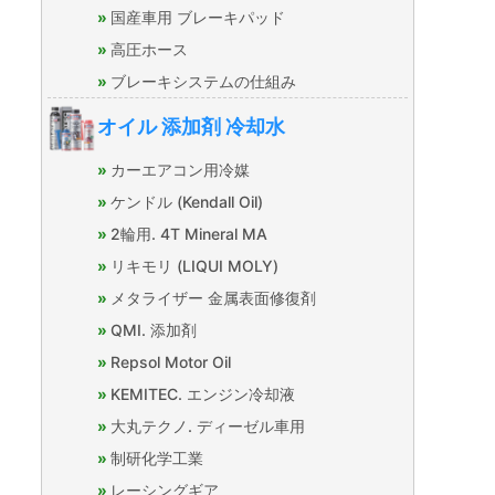
国産車用 ブレーキパッド
高圧ホース
ブレーキシステムの仕組み
オイル 添加剤 冷却水
カーエアコン用冷媒
ケンドル (Kendall Oil)
2輪用. 4T Mineral MA
リキモリ (LIQUI MOLY)
メタライザー 金属表面修復剤
QMI. 添加剤
Repsol Motor Oil
KEMITEC. エンジン冷却液
大丸テクノ. ディーゼル車用
制研化学工業
レーシングギア