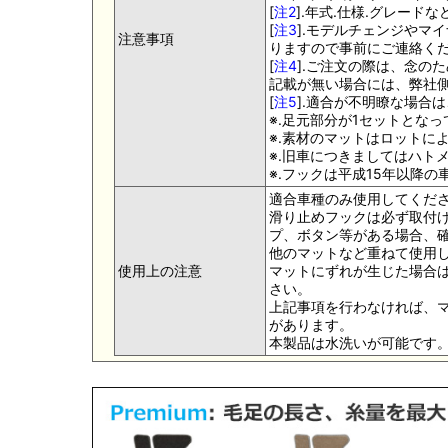
[
注2
].年式.仕様.グレー
[
注3
].モデルチェンジやマ
注意事項
りますので事前にご連絡く
[
注4
].ご注文の際は、念の
記載が無い場合には、弊社側
[
注5
].適合が不明瞭な場合
※.足元部分が1セットとな
※.素材のマットはロットに
※.旧車につきましてはハト
※.フックは平成15年以降
適合車種のみ使用してくだ
滑り止めフックは必ず取付け
プ、ボタン等がある場合、
他のマットなど重ねて使用
使用上の注意
マットにずれが生じた場合
さい。
上記事項を行わなければ、
があります。
本製品は水洗いが可能です