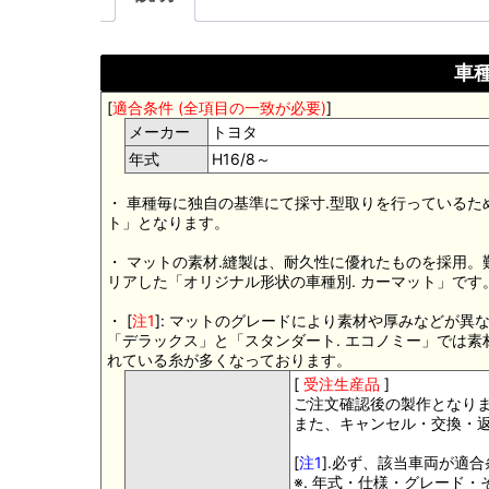
車種
[
適合条件 (全項目の一致が必要)
]
メーカー
トヨタ
年式
H16/8～
・ 車種毎に独自の基準にて採寸.型取りを行っているた
ト」となります。
・ マットの素材.縫製は、耐久性に優れたものを採用
リアした「オリジナル形状の車種別. カーマット」です
・ [
注1
]: マットのグレードにより素材や厚みなどが異
「デラックス」と「スタンダート. エコノミー」では
れている糸が多くなっております。
[
受注生産品
]
ご注文確認後の製作となり
また、キャンセル・交換・
[
注1
].必ず、該当車両が適
※. 年式・仕様・グレード・