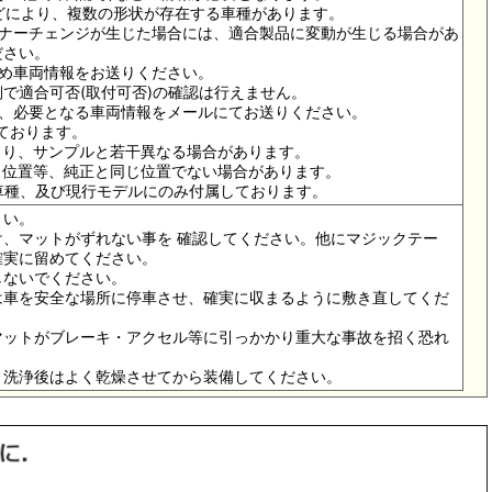
ドなどにより、複数の形状が存在する車種があります。
イナーチェンジが生じた場合には、適合製品に変動が生じる場合があ
ださい。
ため車両情報をお送りください。
で適合可否(取付可否)の確認は行えません。
は、必要となる車両情報をメールにてお送りください。
っております。
より、サンプルと若干異なる場合があります。
メ位置等、純正と同じ位置でない場合があります。
の車種、及び現行モデルにのみ付属しております。
さい。
、マットがずれない事を 確認してください。他にマジックテー
確実に留めてください。
しないでください。
は車を安全な場所に停車させ、確実に収まるように敷き直してくだ
マットがブレーキ・アクセル等に引っかかり重大な事故を招く恐れ
。洗浄後はよく乾燥させてから装備してください。