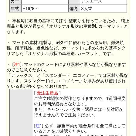
カー
アスエース
年式
H16/8～
備考
3人乗
・ 車種毎に独自の基準にて採寸.型取りを行っているため、 純正
商品と形状が異なる「オリジナル形状の車種別. カーマット」と
なります。
・ マットの素材.縫製は、耐久性に優れたものを採用。難燃焼
性、耐摩耗性、退色性など、カーマットに求められる基準をク
リアした「オリジナル形状の車種別. カーマット」です。
・ [
注1
]: マットのグレードにより素材や厚みなどが異なります
のでご注意ください。
「デラックス」と「スタンダート. エコノミー」では素材が異な
ります。スタンダードは、エコノミーより厚みがあり使用され
ている糸が多くなっております。
[
受注生産品
]
ご注文確認後の製作となりますので、1週間程度
のお時間が必要となります。
また、キャンセル・交換・返品には一切対応が
行えませんのでご注意ください。
[
注1
].必ず、該当車両が適合条件を全て満たして
いることをご確認ください。