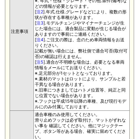
※. 年式・仕様・グレード・その他.条件(備考)な
どの情報が必要となります。
[
注2
].年式.仕様.グレードなどにより、複数の形
状が存在する車種があります。
[
注3
].モデルチェンジやマイナーチェンジが生
じた場合には、適合製品に変動が生じる場合が
注意事項
ありますので事前にご連絡ください。
[
注4
].ご注文の際は、念のため車両情報をお送
りください。
記載が無い場合には、弊社側で適合可否(取付可
否)の確認は行えません。
[
注5
].適合が不明瞭な場合は、必要となる車両
情報をメールにてお送りください。
※.足元部分が1セットとなっております。
※.素材のマットはロットにより、サンプルと若
干異なる場合があります。
※.旧車につきましてはハトメ位置等、純正と同
じ位置でない場合があります。
※.フックは平成15年以降の車種、及び現行モデ
ルにのみ付属しております。
適合車種のみ使用してください。
滑り止めフックは必ず取付け、マットがずれな
い事を 確認してください。他にマジックテー
プ、ボタン等がある場合、確実に留めてくださ
い。