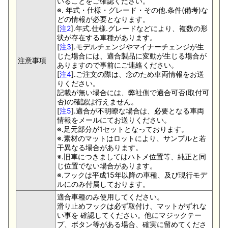
いることをご確認ください。
※. 年式・仕様・グレード・その他.条件(備考)な
どの情報が必要となります。
[
注2
].年式.仕様.グレードなどにより、複数の形
状が存在する車種があります。
[
注3
].モデルチェンジやマイナーチェンジが生
じた場合には、適合製品に変動が生じる場合が
注意事項
ありますので事前にご連絡ください。
[
注4
].ご注文の際は、念のため車両情報をお送
りください。
記載が無い場合には、弊社側で適合可否(取付可
否)の確認は行えません。
[
注5
].適合が不明瞭な場合は、必要となる車両
情報をメールにてお送りください。
※.足元部分が1セットとなっております。
※.素材のマットはロットにより、サンプルと若
干異なる場合があります。
※.旧車につきましてはハトメ位置等、純正と同
じ位置でない場合があります。
※.フックは平成15年以降の車種、及び現行モデ
ルにのみ付属しております。
適合車種のみ使用してください。
滑り止めフックは必ず取付け、マットがずれな
い事を 確認してください。他にマジックテー
プ、ボタン等がある場合、確実に留めてくださ