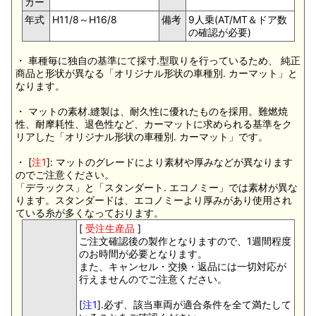
カー
年式
H11/8～H16/8
備考
9人乗(AT/MT＆ドア数
の確認が必要)
・ 車種毎に独自の基準にて採寸.型取りを行っているため、 純正
商品と形状が異なる「オリジナル形状の車種別. カーマット」と
なります。
・ マットの素材.縫製は、耐久性に優れたものを採用。難燃焼
性、耐摩耗性、退色性など、カーマットに求められる基準をク
リアした「オリジナル形状の車種別. カーマット」です。
・ [
注1
]: マットのグレードにより素材や厚みなどが異なります
のでご注意ください。
「デラックス」と「スタンダート. エコノミー」では素材が異な
ります。スタンダードは、エコノミーより厚みがあり使用され
ている糸が多くなっております。
[
受注生産品
]
ご注文確認後の製作となりますので、1週間程度
のお時間が必要となります。
また、キャンセル・交換・返品には一切対応が
行えませんのでご注意ください。
[
注1
].必ず、該当車両が適合条件を全て満たして