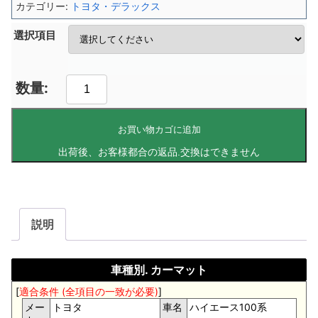
カテゴリー:
トヨタ・デラックス
選択項目
お買い物カゴに追加
説明
車種別. カーマット
[
適合条件 (全項目の一致が必要)
]
メー
トヨタ
車名
ハイエース100系