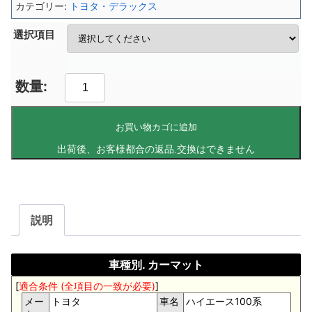
カテゴリー:
トヨタ・デラックス
選択項目
お買い物カゴに追加
説明
車種別. カーマット
[
適合条件 (全項目の一致が必要)
]
メー
トヨタ
車名
ハイエース100系