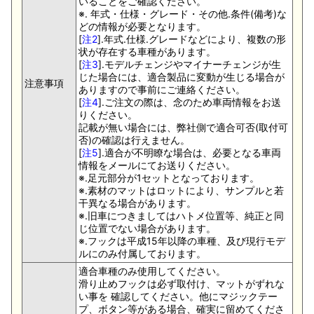
いることをご確認ください。
※. 年式・仕様・グレード・その他.条件(備考)な
どの情報が必要となります。
[
注2
].年式.仕様.グレードなどにより、複数の形
状が存在する車種があります。
[
注3
].モデルチェンジやマイナーチェンジが生
じた場合には、適合製品に変動が生じる場合が
注意事項
ありますので事前にご連絡ください。
[
注4
].ご注文の際は、念のため車両情報をお送
りください。
記載が無い場合には、弊社側で適合可否(取付可
否)の確認は行えません。
[
注5
].適合が不明瞭な場合は、必要となる車両
情報をメールにてお送りください。
※.足元部分が1セットとなっております。
※.素材のマットはロットにより、サンプルと若
干異なる場合があります。
※.旧車につきましてはハトメ位置等、純正と同
じ位置でない場合があります。
※.フックは平成15年以降の車種、及び現行モデ
ルにのみ付属しております。
適合車種のみ使用してください。
滑り止めフックは必ず取付け、マットがずれな
い事を 確認してください。他にマジックテー
プ、ボタン等がある場合、確実に留めてくださ