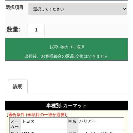
選択項目
お買い物カゴに追加
説明
車種別. カーマット
[
適合条件 (全項目の一致が必要)
]
メー
トヨタ
車名
ハリアー
カー