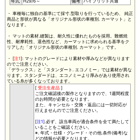
年式
H29/6～
備考
ハイブリッド共通
・ 車種毎に独自の基準にて採寸.型取りを行っているため、 純正
商品と形状が異なる「オリジナル形状の車種別. カーマット」と
なります。
・ マットの素材.縫製は、耐久性に優れたものを採用。難燃焼
性、耐摩耗性、退色性など、カーマットに求められる基準をク
リアした「オリジナル形状の車種別. カーマット」です。
・ [
注1
]: マットのグレードにより素材や厚みなどが異なります
のでご注意ください。
「デラックス」と「スタンダート. エコノミー」では素材が異な
ります。スタンダードは、エコノミーより厚みがあり使用され
ている糸が多くなっております。
[
受注生産品
]
ご注文確認後の製作となりますので、1週間程度
のお時間が必要となります。
また、キャンセル・交換・返品には一切対応が
行えませんのでご注意ください。
[
注1
].必ず、該当車両が適合条件を全て満たして
いることをご確認ください。
※. 年式・仕様・グレード・その他.条件(備考)な
どの情報が必要となります。