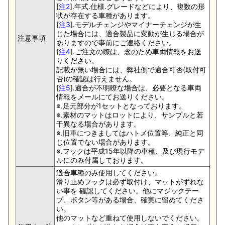
[
注2
].年式.仕様.グレードなどにより、複数の形
状が存在する車種があります。
[
注3
].モデルチェンジやマイナーチェンジが生
じた場合には、適合製品に変動が生じる場合が
注意事項
ありますので事前にご連絡ください。
[
注4
].ご注文の際は、念のため車両情報をお送
りください。
記載が無い場合には、弊社側で適合可否(取付可
否)の確認は行えません。
[
注5
].適合が不明瞭な場合は、必要となる車両
情報をメールにてお送りください。
※.足元部分が1セットとなっております。
※.素材のマットはロットにより、サンプルと若
干異なる場合があります。
※.旧車につきましてはハトメ位置等、純正と同
じ位置でない場合があります。
※.フックは平成15年以降の車種、及び現行モデ
ルにのみ付属しております。
適合車種のみ使用してください。
滑り止めフックは必ず取付け、マットがずれな
い事を 確認してください。他にマジックテー
プ、ボタン等がある場合、確実に留めてくださ
い。
他のマットなど重ねて使用しないでください。