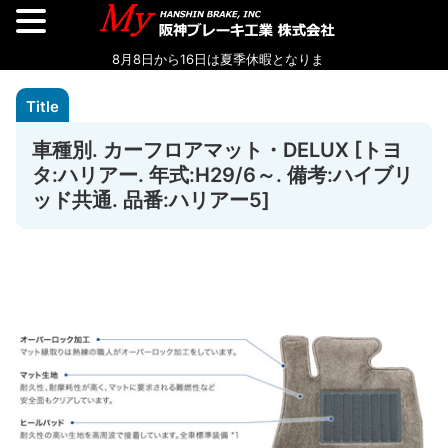
車種別. カーフロアマット・DELUX [トヨ
タ:ハリアー. 年式:H29/6～. 備考:ハイブリ
ッド共通. 品番:ハリアー5]