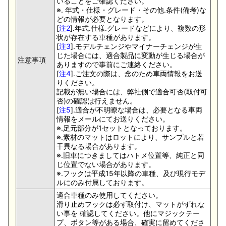
いることをご確認ください。
※. 年式・仕様・グレード・その他.条件(備考)な
どの情報が必要となります。
[
注2
].年式.仕様.グレードなどにより、複数の形
状が存在する車種があります。
[
注3
].モデルチェンジやマイナーチェンジが生
じた場合には、適合製品に変動が生じる場合が
注意事項
ありますので事前にご連絡ください。
[
注4
].ご注文の際は、念のため車両情報をお送
りください。
記載が無い場合には、弊社側で適合可否(取付可
否)の確認は行えません。
[
注5
].適合が不明瞭な場合は、必要となる車両
情報をメールにてお送りください。
※.足元部分が1セットとなっております。
※.素材のマットはロットにより、サンプルと若
干異なる場合があります。
※.旧車につきましてはハトメ位置等、純正と同
じ位置でない場合があります。
※.フックは平成15年以降の車種、及び現行モデ
ルにのみ付属しております。
適合車種のみ使用してください。
滑り止めフックは必ず取付け、マットがずれな
い事を 確認してください。他にマジックテー
プ、ボタン等がある場合、確実に留めてくださ