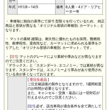
カー
年式
H11/8～14/5
備考
8人乗・4ドア・リアヒ
ーター有
・ 車種毎に独自の基準にて採寸.型取りを行っているため、 純正
商品と形状が異なる「オリジナル形状の車種別. カーマット」と
なります。
・ マットの素材.縫製は、耐久性に優れたものを採用。難燃焼
性、耐摩耗性、退色性など、カーマットに求められる基準をク
リアした「オリジナル形状の車種別. カーマット」です。
・ [
注1
]: マットのグレードにより素材や厚みなどが異なります
のでご注意ください。
「デラックス」と「スタンダート. エコノミー」では素材が異な
ります。スタンダードは、エコノミーより厚みがあり使用され
ている糸が多くなっております。
[
受注生産品
]
ご注文確認後の製作となりますので、1週間程度
のお時間が必要となります。
また、キャンセル・交換・返品には一切対応が
行えませんのでご注意ください。
[
注1
].必ず、該当車両が適合条件を全て満たして