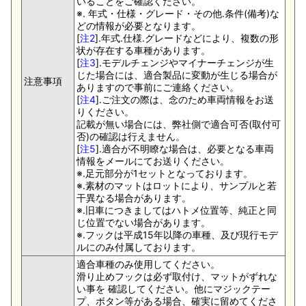
いることをご確認ください。
※. 年式・仕様・グレード・その他.条件(備考)な
どの情報が必要となります。
[
注2
].年式.仕様.グレードなどにより、複数の形
状が存在する車種があります。
[
注3
].モデルチェンジやマイナーチェンジが生
じた場合には、適合製品に変動が生じる場合が
注意事項
ありますので事前にご連絡ください。
[
注4
].ご注文の際は、念のため車両情報をお送
りください。
記載が無い場合には、弊社側で適合可否(取付可
否)の確認は行えません。
[
注5
].適合が不明瞭な場合は、必要となる車両
情報をメールにてお送りください。
※.足元部分が1セットとなっております。
※.素材のマットはロットにより、サンプルと若
干異なる場合があります。
※.旧車につきましてはハトメ位置等、純正と同
じ位置でない場合があります。
※.フックは平成15年以降の車種、及び現行モデ
ルにのみ付属しております。
適合車種のみ使用してください。
滑り止めフックは必ず取付け、マットがずれな
い事を 確認してください。他にマジックテー
プ、ボタン等がある場合、確実に留めてくださ