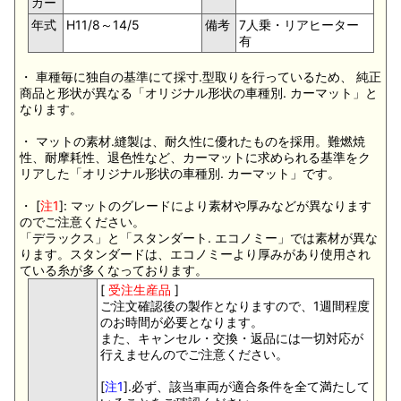
カー
年式
H11/8～14/5
備考
7人乗・リアヒーター
有
・ 車種毎に独自の基準にて採寸.型取りを行っているため、 純正
商品と形状が異なる「オリジナル形状の車種別. カーマット」と
なります。
・ マットの素材.縫製は、耐久性に優れたものを採用。難燃焼
性、耐摩耗性、退色性など、カーマットに求められる基準をク
リアした「オリジナル形状の車種別. カーマット」です。
・ [
注1
]: マットのグレードにより素材や厚みなどが異なります
のでご注意ください。
「デラックス」と「スタンダート. エコノミー」では素材が異な
ります。スタンダードは、エコノミーより厚みがあり使用され
ている糸が多くなっております。
[
受注生産品
]
ご注文確認後の製作となりますので、1週間程度
のお時間が必要となります。
また、キャンセル・交換・返品には一切対応が
行えませんのでご注意ください。
[
注1
].必ず、該当車両が適合条件を全て満たして