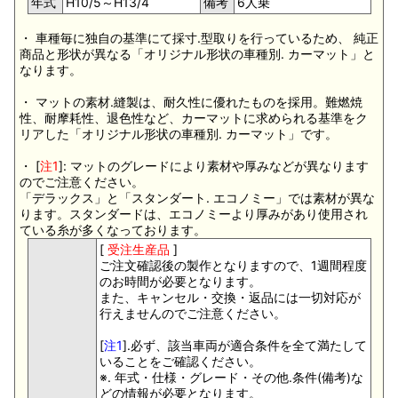
年式
H10/5～H13/4
備考
6人乗
・ 車種毎に独自の基準にて採寸.型取りを行っているため、 純正
商品と形状が異なる「オリジナル形状の車種別. カーマット」と
なります。
・ マットの素材.縫製は、耐久性に優れたものを採用。難燃焼
性、耐摩耗性、退色性など、カーマットに求められる基準をク
リアした「オリジナル形状の車種別. カーマット」です。
・ [
注1
]: マットのグレードにより素材や厚みなどが異なります
のでご注意ください。
「デラックス」と「スタンダート. エコノミー」では素材が異な
ります。スタンダードは、エコノミーより厚みがあり使用され
ている糸が多くなっております。
[
受注生産品
]
ご注文確認後の製作となりますので、1週間程度
のお時間が必要となります。
また、キャンセル・交換・返品には一切対応が
行えませんのでご注意ください。
[
注1
].必ず、該当車両が適合条件を全て満たして
いることをご確認ください。
※. 年式・仕様・グレード・その他.条件(備考)な
どの情報が必要となります。