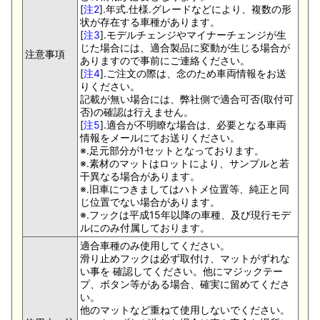
[
注2
].年式.仕様.グレードなどにより、複数の形
状が存在する車種があります。
[
注3
].モデルチェンジやマイナーチェンジが生
じた場合には、適合製品に変動が生じる場合が
注意事項
ありますので事前にご連絡ください。
[
注4
].ご注文の際は、念のため車両情報をお送
りください。
記載が無い場合には、弊社側で適合可否(取付可
否)の確認は行えません。
[
注5
].適合が不明瞭な場合は、必要となる車両
情報をメールにてお送りください。
※.足元部分が1セットとなっております。
※.素材のマットはロットにより、サンプルと若
干異なる場合があります。
※.旧車につきましてはハトメ位置等、純正と同
じ位置でない場合があります。
※.フックは平成15年以降の車種、及び現行モデ
ルにのみ付属しております。
適合車種のみ使用してください。
滑り止めフックは必ず取付け、マットがずれな
い事を 確認してください。他にマジックテー
プ、ボタン等がある場合、確実に留めてくださ
い。
他のマットなど重ねて使用しないでください。