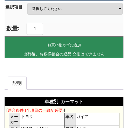
選択項目
お買い物カゴに追加
説明
車種別. カーマット
[
適合条件 (全項目の一致が必要)
]
メー
トヨタ
車名
ガイア
カー