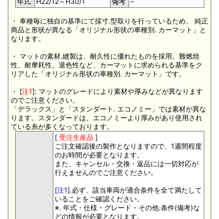
年式
H22/12～H30/1
備考
–
・ 車種毎に独自の基準にて採寸.型取りを行っているため、 純正
商品と形状が異なる「オリジナル形状の車種別. カーマット」と
なります。
・ マットの素材.縫製は、耐久性に優れたものを採用。難燃焼
性、耐摩耗性、退色性など、カーマットに求められる基準をク
リアした「オリジナル形状の車種別. カーマット」です。
・ [
注1
]: マットのグレードにより素材や厚みなどが異なります
のでご注意ください。
「デラックス」と「スタンダート. エコノミー」では素材が異な
ります。スタンダードは、エコノミーより厚みがあり使用され
ている糸が多くなっております。
[
受注生産品
]
ご注文確認後の製作となりますので、1週間程度
のお時間が必要となります。
また、キャンセル・交換・返品には一切対応が
行えませんのでご注意ください。
[
注1
].必ず、該当車両が適合条件を全て満たして
いることをご確認ください。
※. 年式・仕様・グレード・その他.条件(備考)な
どの情報が必要となります。