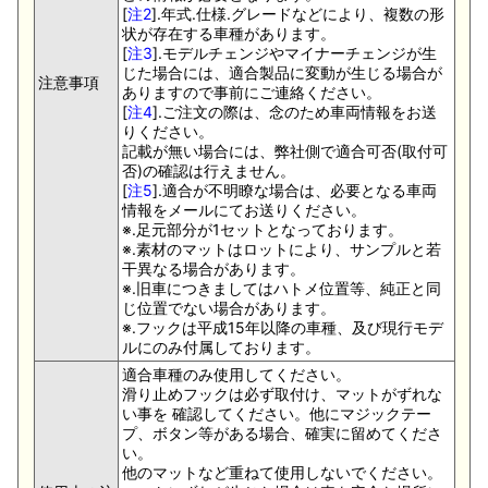
[
注2
].年式.仕様.グレードなどにより、複数の形
状が存在する車種があります。
[
注3
].モデルチェンジやマイナーチェンジが生
じた場合には、適合製品に変動が生じる場合が
注意事項
ありますので事前にご連絡ください。
[
注4
].ご注文の際は、念のため車両情報をお送
りください。
記載が無い場合には、弊社側で適合可否(取付可
否)の確認は行えません。
[
注5
].適合が不明瞭な場合は、必要となる車両
情報をメールにてお送りください。
※.足元部分が1セットとなっております。
※.素材のマットはロットにより、サンプルと若
干異なる場合があります。
※.旧車につきましてはハトメ位置等、純正と同
じ位置でない場合があります。
※.フックは平成15年以降の車種、及び現行モデ
ルにのみ付属しております。
適合車種のみ使用してください。
滑り止めフックは必ず取付け、マットがずれな
い事を 確認してください。他にマジックテー
プ、ボタン等がある場合、確実に留めてくださ
い。
他のマットなど重ねて使用しないでください。