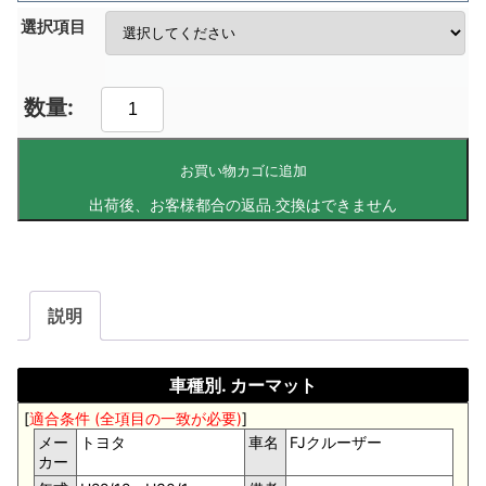
選択項目
お買い物カゴに追加
説明
車種別. カーマット
[
適合条件 (全項目の一致が必要)
]
メー
トヨタ
車名
FJクルーザー
カー