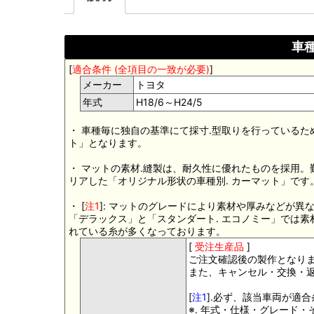
車種
[
適合条件 (全項目の一致が必要)
]
メーカー
トヨタ
年式
H18/6～H24/5
・ 車種毎に独自の基準にて採寸.型取りを行っているた
ト」となります。
・ マットの素材.縫製は、耐久性に優れたものを採用
リアした「オリジナル形状の車種別. カーマット」です
・ [
注1
]: マットのグレードにより素材や厚みなどが異
「デラックス」と「スタンダート. エコノミー」では
れている糸が多くなっております。
[
受注生産品
]
ご注文確認後の製作となり
また、キャンセル・交換・
[
注1
].必ず、該当車両が適
※. 年式・仕様・グレード・