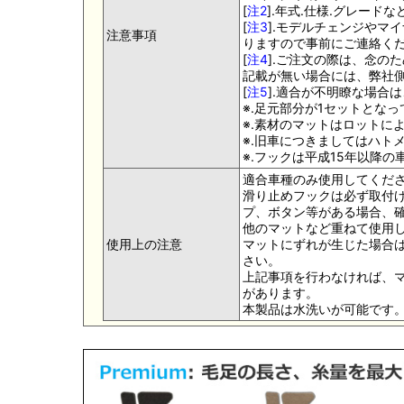
[
注2
].年式.仕様.グレー
[
注3
].モデルチェンジやマ
注意事項
りますので事前にご連絡く
[
注4
].ご注文の際は、念の
記載が無い場合には、弊社側
[
注5
].適合が不明瞭な場合
※.足元部分が1セットとな
※.素材のマットはロットに
※.旧車につきましてはハト
※.フックは平成15年以降
適合車種のみ使用してくだ
滑り止めフックは必ず取付け
プ、ボタン等がある場合、
他のマットなど重ねて使用
使用上の注意
マットにずれが生じた場合
さい。
上記事項を行わなければ、
があります。
本製品は水洗いが可能です