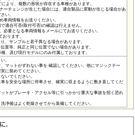
ドなどにより、複数の形状が存在する車種があります。
イナーチェンジが生じた場合には、適合製品に変動が生じる場合があ
ださい。
ため車両情報をお送りください。
で適合可否(取付可否)の確認は行えません。
は、必要となる車両情報をメールにてお送りください。
っております。
より、サンプルと若干異なる場合があります。
メ位置等、純正と同じ位置でない場合があります。
の車種、及び現行モデルにのみ付属しております。
さい。
、マットがずれない事を 確認してください。他にマジックテー
確実に留めてください。
しないでください。
は車を安全な場所に停車させ、確実に収まるように敷き直してくだ
マットがブレーキ・アクセル等に引っかかり重大な事故を招く恐れ
。洗浄後はよく乾燥させてから装備してください。