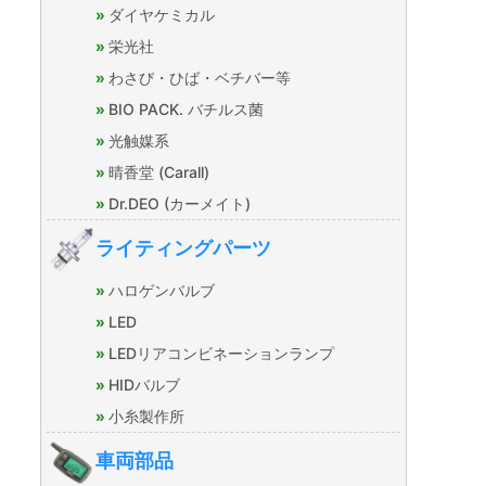
ダイヤケミカル
栄光社
わさび・ひば・ベチバー等
BIO PACK. バチルス菌
光触媒系
晴香堂 (Carall)
Dr.DEO (カーメイト)
ライティングパーツ
ハロゲンバルブ
LED
LEDリアコンビネーションランプ
HIDバルブ
小糸製作所
車両部品