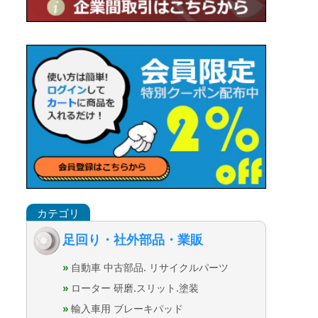
足回り・社外部品・業販
自動車 中古部品. リサイクルパーツ
ローター 研磨.スリット.塗装
輸入車用 ブレーキパッド