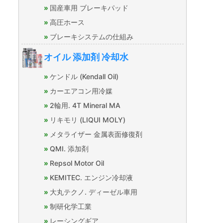
国産車用 ブレーキパッド
高圧ホース
ブレーキシステムの仕組み
オイル 添加剤 冷却水
ケンドル (Kendall Oil)
カーエアコン用冷媒
2輪用. 4T Mineral MA
リキモリ (LIQUI MOLY)
メタライザー 金属表面修復剤
QMI. 添加剤
Repsol Motor Oil
KEMITEC. エンジン冷却液
大丸テクノ. ディーゼル車用
制研化学工業
レーシングギア