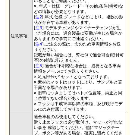
いることをご確認ください。
※. 年式・仕様・グレード・その他.条件(備考)な
どの情報が必要となります。
[
注2
].年式.仕様.グレードなどにより、複数の形
状が存在する車種があります。
[
注3
].モデルチェンジやマイナーチェンジが生
じた場合には、適合製品に変動が生じる場合が
注意事項
ありますので事前にご連絡ください。
[
注4
].ご注文の際は、念のため車両情報をお送
りください。
記載が無い場合には、弊社側で適合可否(取付可
否)の確認は行えません。
[
注5
].適合が不明瞭な場合は、必要となる車両
情報をメールにてお送りください。
※.足元部分が1セットとなっております。
※.素材のマットはロットにより、サンプルと若
干異なる場合があります。
※.旧車につきましてはハトメ位置等、純正と同
じ位置でない場合があります。
※.フックは平成15年以降の車種、及び現行モデ
ルにのみ付属しております。
適合車種のみ使用してください。
滑り止めフックは必ず取付け、マットがずれな
い事を 確認してください。他にマジックテー
プ、ボタン等がある場合、確実に留めてくださ