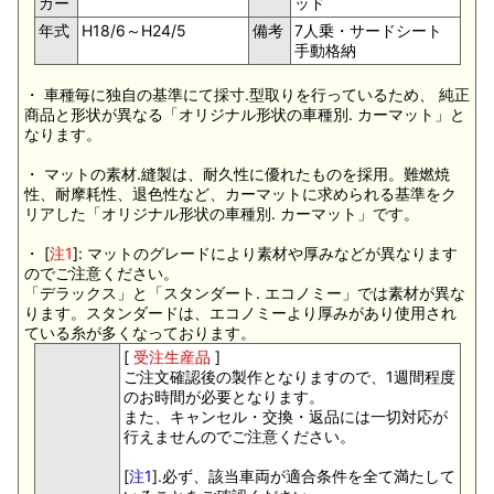
カー
ッド
年式
H18/6～H24/5
備考
7人乗・サードシート
手動格納
・ 車種毎に独自の基準にて採寸.型取りを行っているため、 純正
商品と形状が異なる「オリジナル形状の車種別. カーマット」と
なります。
・ マットの素材.縫製は、耐久性に優れたものを採用。難燃焼
性、耐摩耗性、退色性など、カーマットに求められる基準をク
リアした「オリジナル形状の車種別. カーマット」です。
・ [
注1
]: マットのグレードにより素材や厚みなどが異なります
のでご注意ください。
「デラックス」と「スタンダート. エコノミー」では素材が異な
ります。スタンダードは、エコノミーより厚みがあり使用され
ている糸が多くなっております。
[
受注生産品
]
ご注文確認後の製作となりますので、1週間程度
のお時間が必要となります。
また、キャンセル・交換・返品には一切対応が
行えませんのでご注意ください。
[
注1
].必ず、該当車両が適合条件を全て満たして