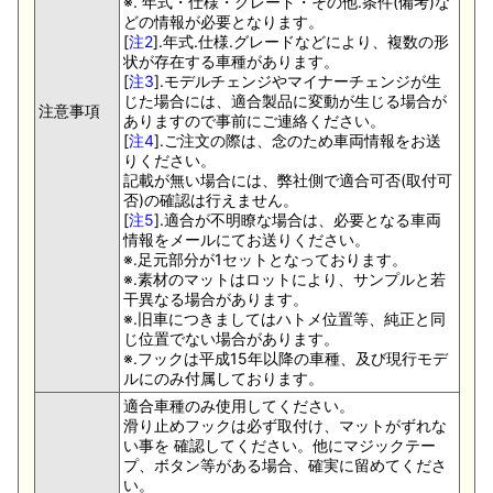
※. 年式・仕様・グレード・その他.条件(備考)な
どの情報が必要となります。
[
注2
].年式.仕様.グレードなどにより、複数の形
状が存在する車種があります。
[
注3
].モデルチェンジやマイナーチェンジが生
じた場合には、適合製品に変動が生じる場合が
注意事項
ありますので事前にご連絡ください。
[
注4
].ご注文の際は、念のため車両情報をお送
りください。
記載が無い場合には、弊社側で適合可否(取付可
否)の確認は行えません。
[
注5
].適合が不明瞭な場合は、必要となる車両
情報をメールにてお送りください。
※.足元部分が1セットとなっております。
※.素材のマットはロットにより、サンプルと若
干異なる場合があります。
※.旧車につきましてはハトメ位置等、純正と同
じ位置でない場合があります。
※.フックは平成15年以降の車種、及び現行モデ
ルにのみ付属しております。
適合車種のみ使用してください。
滑り止めフックは必ず取付け、マットがずれな
い事を 確認してください。他にマジックテー
プ、ボタン等がある場合、確実に留めてくださ
い。