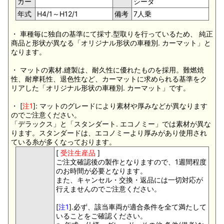
カー
シーダ
年式
H4/1～H12/1
備考
7人乗
・ 車種毎に独自の基準にて採寸.型取りを行っているため、 純正
商品と形状が異なる「オリジナル形状の車種別. カーマット」と
なります。
・ マットの素材.縫製は、耐久性に優れたものを採用。難燃焼
性、耐摩耗性、退色性など、カーマットに求められる基準をク
リアした「オリジナル形状の車種別. カーマット」です。
・ [
注1
]: マットのグレードにより素材や厚みなどが異なります
のでご注意ください。
「デラックス」と「スタンダート. エコノミー」では素材が異な
ります。スタンダードは、エコノミーより厚みがあり使用され
ている糸が多くなっております。
[
受注生産品
]
ご注文確認後の製作となりますので、1週間程度
のお時間が必要となります。
また、キャンセル・交換・返品には一切対応が
行えませんのでご注意ください。
[
注1
].必ず、該当車両が適合条件を全て満たして
いることをご確認ください。