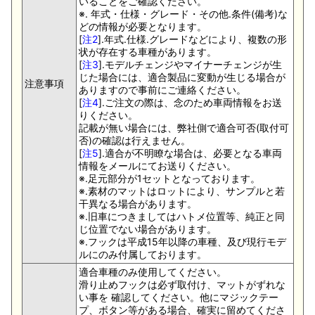
いることをご確認ください。
※. 年式・仕様・グレード・その他.条件(備考)な
どの情報が必要となります。
[
注2
].年式.仕様.グレードなどにより、複数の形
状が存在する車種があります。
[
注3
].モデルチェンジやマイナーチェンジが生
じた場合には、適合製品に変動が生じる場合が
注意事項
ありますので事前にご連絡ください。
[
注4
].ご注文の際は、念のため車両情報をお送
りください。
記載が無い場合には、弊社側で適合可否(取付可
否)の確認は行えません。
[
注5
].適合が不明瞭な場合は、必要となる車両
情報をメールにてお送りください。
※.足元部分が1セットとなっております。
※.素材のマットはロットにより、サンプルと若
干異なる場合があります。
※.旧車につきましてはハトメ位置等、純正と同
じ位置でない場合があります。
※.フックは平成15年以降の車種、及び現行モデ
ルにのみ付属しております。
適合車種のみ使用してください。
滑り止めフックは必ず取付け、マットがずれな
い事を 確認してください。他にマジックテー
プ、ボタン等がある場合、確実に留めてくださ