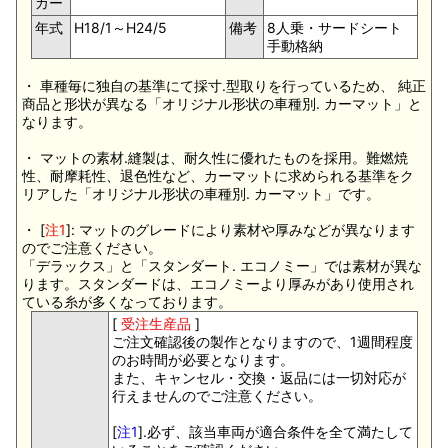
カー
年式
H18/1～H24/5
備考
8人乗・サードシート
手動格納
・ 車種毎に独自の基準にて採寸.型取りを行っているため、 純正
商品と形状が異なる「オリジナル形状の車種別. カーマット」と
なります。
・ マットの素材.縫製は、耐久性に優れたものを採用。難燃焼
性、耐摩耗性、退色性など、カーマットに求められる基準をク
リアした「オリジナル形状の車種別. カーマット」です。
・ [
注1
]: マットのグレードにより素材や厚みなどが異なります
のでご注意ください。
「デラックス」と「スタンダート. エコノミー」では素材が異な
ります。スタンダードは、エコノミーより厚みがあり使用され
ている糸が多くなっております。
[
受注生産品
]
ご注文確認後の製作となりますので、1週間程度
のお時間が必要となります。
また、キャンセル・交換・返品には一切対応が
行えませんのでご注意ください。
[
注1
].必ず、該当車両が適合条件を全て満たして