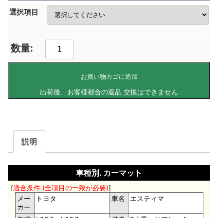
選択項目
お買い物カゴに追加
説明
車種別. カーマット
[
適合条件 (全項目の一致が必要)
]
メー
トヨタ
車名
エスティマ
カー