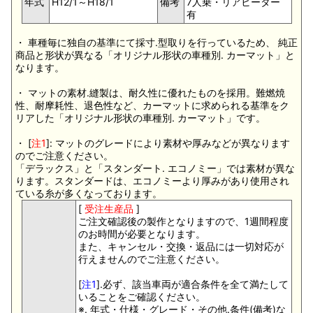
年式
H12/1～H18/1
備考
7人乗・リアヒーター
有
・ 車種毎に独自の基準にて採寸.型取りを行っているため、 純正
商品と形状が異なる「オリジナル形状の車種別. カーマット」と
なります。
・ マットの素材.縫製は、耐久性に優れたものを採用。難燃焼
性、耐摩耗性、退色性など、カーマットに求められる基準をク
リアした「オリジナル形状の車種別. カーマット」です。
・ [
注1
]: マットのグレードにより素材や厚みなどが異なります
のでご注意ください。
「デラックス」と「スタンダート. エコノミー」では素材が異な
ります。スタンダードは、エコノミーより厚みがあり使用され
ている糸が多くなっております。
[
受注生産品
]
ご注文確認後の製作となりますので、1週間程度
のお時間が必要となります。
また、キャンセル・交換・返品には一切対応が
行えませんのでご注意ください。
[
注1
].必ず、該当車両が適合条件を全て満たして
いることをご確認ください。
※. 年式・仕様・グレード・その他.条件(備考)な