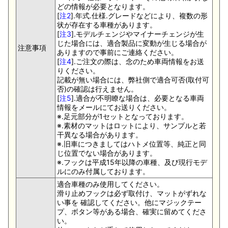
どの情報が必要となります。
[
注2
].年式.仕様.グレードなどにより、複数の形
状が存在する車種があります。
[
注3
].モデルチェンジやマイナーチェンジが生
じた場合には、適合製品に変動が生じる場合が
注意事項
ありますので事前にご連絡ください。
[
注4
].ご注文の際は、念のため車両情報をお送
りください。
記載が無い場合には、弊社側で適合可否(取付可
否)の確認は行えません。
[
注5
].適合が不明瞭な場合は、必要となる車両
情報をメールにてお送りください。
※.足元部分が1セットとなっております。
※.素材のマットはロットにより、サンプルと若
干異なる場合があります。
※.旧車につきましてはハトメ位置等、純正と同
じ位置でない場合があります。
※.フックは平成15年以降の車種、及び現行モデ
ルにのみ付属しております。
適合車種のみ使用してください。
滑り止めフックは必ず取付け、マットがずれな
い事を 確認してください。他にマジックテー
プ、ボタン等がある場合、確実に留めてくださ
い。