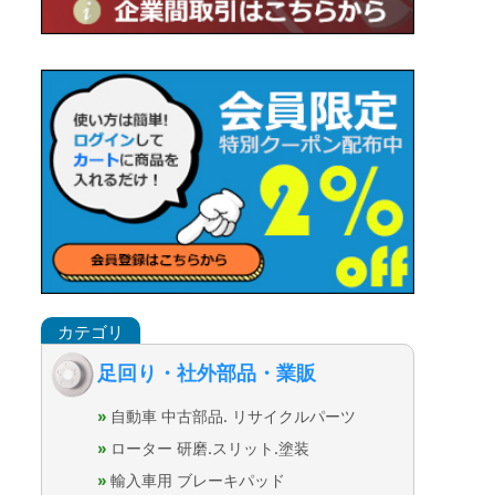
足回り・社外部品・業販
自動車 中古部品. リサイクルパーツ
ローター 研磨.スリット.塗装
輸入車用 ブレーキパッド