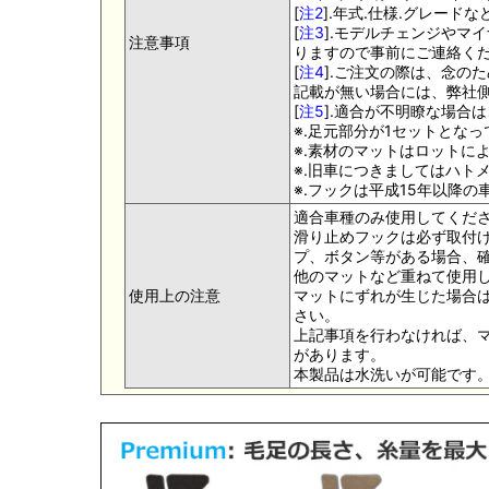
[
注2
].年式.仕様.グレー
[
注3
].モデルチェンジやマ
注意事項
りますので事前にご連絡く
[
注4
].ご注文の際は、念の
記載が無い場合には、弊社側
[
注5
].適合が不明瞭な場合
※.足元部分が1セットとな
※.素材のマットはロットに
※.旧車につきましてはハト
※.フックは平成15年以降
適合車種のみ使用してくだ
滑り止めフックは必ず取付け
プ、ボタン等がある場合、
他のマットなど重ねて使用
使用上の注意
マットにずれが生じた場合
さい。
上記事項を行わなければ、
があります。
本製品は水洗いが可能です