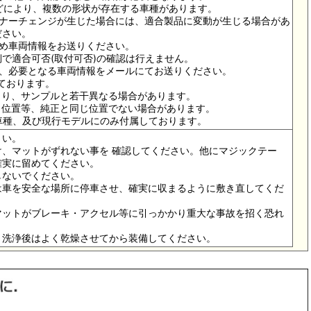
ドなどにより、複数の形状が存在する車種があります。
イナーチェンジが生じた場合には、適合製品に変動が生じる場合があ
ださい。
ため車両情報をお送りください。
で適合可否(取付可否)の確認は行えません。
は、必要となる車両情報をメールにてお送りください。
っております。
より、サンプルと若干異なる場合があります。
メ位置等、純正と同じ位置でない場合があります。
の車種、及び現行モデルにのみ付属しております。
さい。
、マットがずれない事を 確認してください。他にマジックテー
確実に留めてください。
しないでください。
は車を安全な場所に停車させ、確実に収まるように敷き直してくだ
マットがブレーキ・アクセル等に引っかかり重大な事故を招く恐れ
。洗浄後はよく乾燥させてから装備してください。