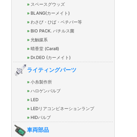
スペースグウッズ
BLANG(カーメイト)
わさび・ひば・ベチバー等
BIO PACK. バチルス菌
光触媒系
晴香堂 (Carall)
Dr.DEO (カーメイト)
ライティングパーツ
小糸製作所
ハロゲンバルブ
LED
LEDリアコンビネーションランプ
HIDバルブ
車両部品