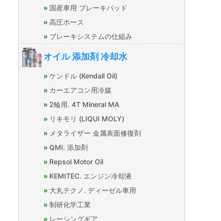
国産車用 ブレーキパッド
高圧ホース
ブレーキシステムの仕組み
オイル 添加剤 冷却水
ケンドル (Kendall Oil)
カーエアコン用冷媒
2輪用. 4T Mineral MA
リキモリ (LIQUI MOLY)
メタライザー 金属表面修復剤
QMI. 添加剤
Repsol Motor Oil
KEMITEC. エンジン冷却液
大丸テクノ. ディーゼル車用
制研化学工業
レーシングギア