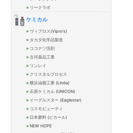
リークラボ
ケミカル
ヴィプロス(Vipro's)
タカダ化学品製造
ココナツ洗剤
古河薬品工業
リンレイ
クリスタルプロセス
横浜油脂工業 (Linda)
石原ケミカル (UNICON)
イーグルスター (Eaglestar)
コスモビューティ
日本磨料 (ピカール)
NEW HOPE