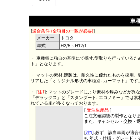
車種
[
適合条件 (全項目の一致が必要)
]
メーカー
トヨタ
年式
H2/5～H12/1
・ 車種毎に独自の基準にて採寸.型取りを行っているた
ト」となります。
・ マットの素材.縫製は、耐久性に優れたものを採用
リアした「オリジナル形状の車種別. カーマット」です
・ [
注1
]: マットのグレードにより素材や厚みなどが異
「デラックス」と「スタンダート. エコノミー」では
れている糸が多くなっております。
[
受注生産品
]
ご注文確認後の製作となり
また、キャンセル・交換・
[
注1
].必ず、該当車両が適
※. 年式・仕様・グレード・