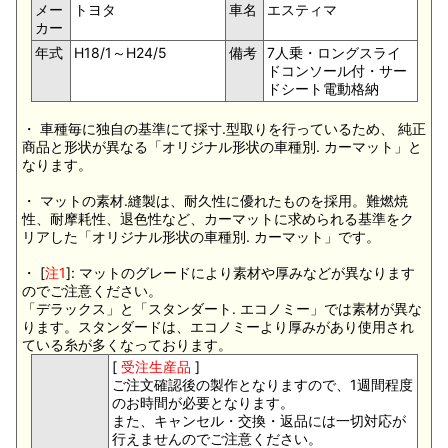
メー
トヨタ
車名
エスティマ
カー
年式
H18/1～H24/5
備考
7人乗・ロングスライ
ドコンソール付・サー
ドシート電動格納
・ 車種毎に独自の基準にて採寸.型取りを行っているため、 純正
商品と形状が異なる「オリジナル形状の車種別. カーマット」と
なります。
・ マットの素材.縫製は、耐久性に優れたものを採用。難燃焼
性、耐摩耗性、退色性など、カーマットに求められる基準をク
リアした「オリジナル形状の車種別. カーマット」です。
・ [
注1
]: マットのグレードにより素材や厚みなどが異なります
のでご注意ください。
「デラックス」と「スタンダート. エコノミー」では素材が異な
ります。スタンダードは、エコノミーより厚みがあり使用され
ている糸が多くなっております。
[
受注生産品
]
ご注文確認後の製作となりますので、1週間程度
のお時間が必要となります。
また、キャンセル・交換・返品には一切対応が
行えませんのでご注意ください。