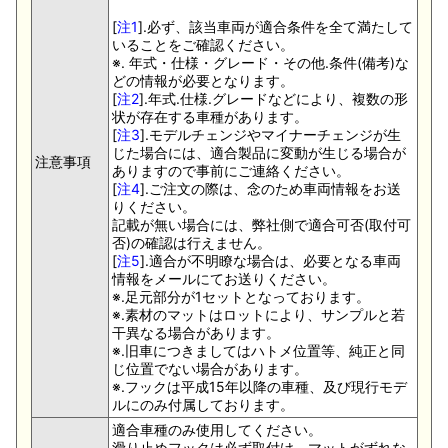
[
注1
].必ず、該当車両が適合条件を全て満たして
いることをご確認ください。
※. 年式・仕様・グレード・その他.条件(備考)な
どの情報が必要となります。
[
注2
].年式.仕様.グレードなどにより、複数の形
状が存在する車種があります。
[
注3
].モデルチェンジやマイナーチェンジが生
じた場合には、適合製品に変動が生じる場合が
注意事項
ありますので事前にご連絡ください。
[
注4
].ご注文の際は、念のため車両情報をお送
りください。
記載が無い場合には、弊社側で適合可否(取付可
否)の確認は行えません。
[
注5
].適合が不明瞭な場合は、必要となる車両
情報をメールにてお送りください。
※.足元部分が1セットとなっております。
※.素材のマットはロットにより、サンプルと若
干異なる場合があります。
※.旧車につきましてはハトメ位置等、純正と同
じ位置でない場合があります。
※.フックは平成15年以降の車種、及び現行モデ
ルにのみ付属しております。
適合車種のみ使用してください。
滑り止めフックは必ず取付け、マットがずれな