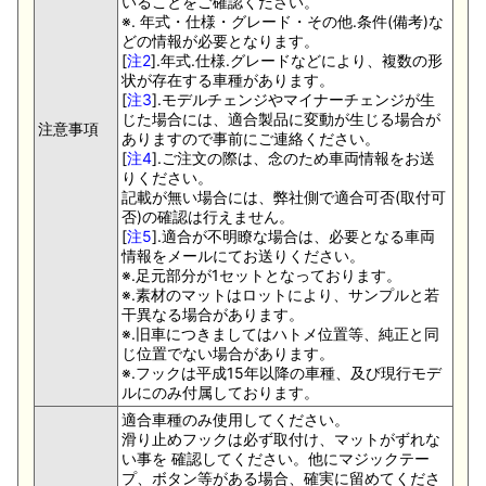
いることをご確認ください。
※. 年式・仕様・グレード・その他.条件(備考)な
どの情報が必要となります。
[
注2
].年式.仕様.グレードなどにより、複数の形
状が存在する車種があります。
[
注3
].モデルチェンジやマイナーチェンジが生
じた場合には、適合製品に変動が生じる場合が
注意事項
ありますので事前にご連絡ください。
[
注4
].ご注文の際は、念のため車両情報をお送
りください。
記載が無い場合には、弊社側で適合可否(取付可
否)の確認は行えません。
[
注5
].適合が不明瞭な場合は、必要となる車両
情報をメールにてお送りください。
※.足元部分が1セットとなっております。
※.素材のマットはロットにより、サンプルと若
干異なる場合があります。
※.旧車につきましてはハトメ位置等、純正と同
じ位置でない場合があります。
※.フックは平成15年以降の車種、及び現行モデ
ルにのみ付属しております。
適合車種のみ使用してください。
滑り止めフックは必ず取付け、マットがずれな
い事を 確認してください。他にマジックテー
プ、ボタン等がある場合、確実に留めてくださ