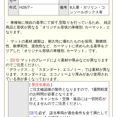
カー
年式
H29/7～
備考
8人乗・ガソリン・コ
ンソールボックス有
・ 車種毎に独自の基準にて採寸.型取りを行っているため、 純正
商品と形状が異なる「オリジナル形状の車種別. カーマット」と
なります。
・ マットの素材.縫製は、耐久性に優れたものを採用。難燃焼
性、耐摩耗性、退色性など、カーマットに求められる基準をク
リアした「オリジナル形状の車種別. カーマット」です。
・ [
注1
]: マットのグレードにより素材や厚みなどが異なります
のでご注意ください。
「デラックス」と「スタンダート. エコノミー」では素材が異な
ります。スタンダードは、エコノミーより厚みがあり使用され
ている糸が多くなっております。
[
受注生産品
]
ご注文確認後の製作となりますので、1週間程度
のお時間が必要となります。
また、キャンセル・交換・返品には一切対応が
行えませんのでご注意ください。
[
注1
].必ず、該当車両が適合条件を全て満たして