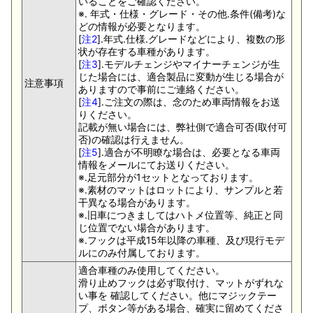
いることをご確認ください。
※. 年式・仕様・グレード・その他.条件(備考)な
どの情報が必要となります。
[
注2
].年式.仕様.グレードなどにより、複数の形
状が存在する車種があります。
[
注3
].モデルチェンジやマイナーチェンジが生
じた場合には、適合製品に変動が生じる場合が
注意事項
ありますので事前にご連絡ください。
[
注4
].ご注文の際は、念のため車両情報をお送
りください。
記載が無い場合には、弊社側で適合可否(取付可
否)の確認は行えません。
[
注5
].適合が不明瞭な場合は、必要となる車両
情報をメールにてお送りください。
※.足元部分が1セットとなっております。
※.素材のマットはロットにより、サンプルと若
干異なる場合があります。
※.旧車につきましてはハトメ位置等、純正と同
じ位置でない場合があります。
※.フックは平成15年以降の車種、及び現行モデ
ルにのみ付属しております。
適合車種のみ使用してください。
滑り止めフックは必ず取付け、マットがずれな
い事を 確認してください。他にマジックテー
プ、ボタン等がある場合、確実に留めてくださ