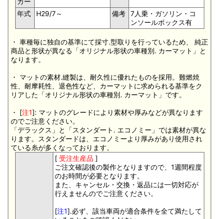
カー
年式
H29/7～
備考
7人乗・ガソリン・コ
ンソールボックス有
・ 車種毎に独自の基準にて採寸.型取りを行っているため、 純正
商品と形状が異なる「オリジナル形状の車種別. カーマット」と
なります。
・ マットの素材.縫製は、耐久性に優れたものを採用。難燃焼
性、耐摩耗性、退色性など、カーマットに求められる基準をク
リアした「オリジナル形状の車種別. カーマット」です。
・ [
注1
]: マットのグレードにより素材や厚みなどが異なります
のでご注意ください。
「デラックス」と「スタンダート. エコノミー」では素材が異な
ります。スタンダードは、エコノミーより厚みがあり使用され
ている糸が多くなっております。
[
受注生産品
]
ご注文確認後の製作となりますので、1週間程度
のお時間が必要となります。
また、キャンセル・交換・返品には一切対応が
行えませんのでご注意ください。
[
注1
].必ず、該当車両が適合条件を全て満たして