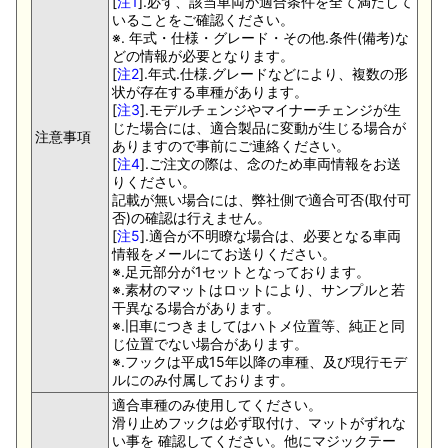
[
注1
].必ず、該当車両が適合条件を全て満たして
いることをご確認ください。
※. 年式・仕様・グレード・その他.条件(備考)な
どの情報が必要となります。
[
注2
].年式.仕様.グレードなどにより、複数の形
状が存在する車種があります。
[
注3
].モデルチェンジやマイナーチェンジが生
じた場合には、適合製品に変動が生じる場合が
注意事項
ありますので事前にご連絡ください。
[
注4
].ご注文の際は、念のため車両情報をお送
りください。
記載が無い場合には、弊社側で適合可否(取付可
否)の確認は行えません。
[
注5
].適合が不明瞭な場合は、必要となる車両
情報をメールにてお送りください。
※.足元部分が1セットとなっております。
※.素材のマットはロットにより、サンプルと若
干異なる場合があります。
※.旧車につきましてはハトメ位置等、純正と同
じ位置でない場合があります。
※.フックは平成15年以降の車種、及び現行モデ
ルにのみ付属しております。
適合車種のみ使用してください。
滑り止めフックは必ず取付け、マットがずれな
い事を 確認してください。他にマジックテー