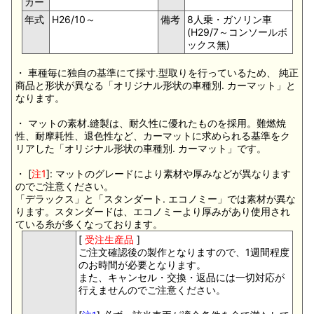
カー
年式
H26/10～
備考
8人乗・ガソリン車
(H29/7～コンソールボ
ックス無)
・ 車種毎に独自の基準にて採寸.型取りを行っているため、 純正
商品と形状が異なる「オリジナル形状の車種別. カーマット」と
なります。
・ マットの素材.縫製は、耐久性に優れたものを採用。難燃焼
性、耐摩耗性、退色性など、カーマットに求められる基準をク
リアした「オリジナル形状の車種別. カーマット」です。
・ [
注1
]: マットのグレードにより素材や厚みなどが異なります
のでご注意ください。
「デラックス」と「スタンダート. エコノミー」では素材が異な
ります。スタンダードは、エコノミーより厚みがあり使用され
ている糸が多くなっております。
[
受注生産品
]
ご注文確認後の製作となりますので、1週間程度
のお時間が必要となります。
また、キャンセル・交換・返品には一切対応が
行えませんのでご注意ください。