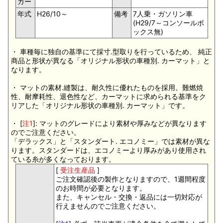
カー
年式
H26/10～
備考
7人乗・ガソリン車
(H29/7～コンソールボ
ックス無)
・ 車種毎に独自の基準にて採寸.型取りを行っているため、 純正
商品と形状が異なる「オリジナル形状の車種別. カーマット」と
なります。
・ マットの素材.縫製は、耐久性に優れたものを採用。難燃焼
性、耐摩耗性、退色性など、カーマットに求められる基準をク
リアした「オリジナル形状の車種別. カーマット」です。
・ [
注1
]: マットのグレードにより素材や厚みなどが異なります
のでご注意ください。
「デラックス」と「スタンダート. エコノミー」では素材が異な
ります。スタンダードは、エコノミーより厚みがあり使用され
ている糸が多くなっております。
[
受注生産品
]
ご注文確認後の製作となりますので、1週間程度
のお時間が必要となります。
また、キャンセル・交換・返品には一切対応が
行えませんのでご注意ください。