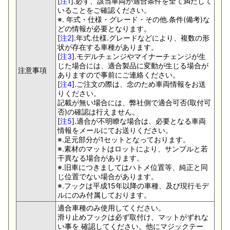
[
注1
].必ず、該当車両が適合条件を全て満たして
いることをご確認ください。
※. 年式・仕様・グレード・その他.条件(備考)な
どの情報が必要となります。
[
注2
].年式.仕様.グレードなどにより、複数の形
状が存在する車種があります。
[
注3
].モデルチェンジやマイナーチェンジが生
じた場合には、適合製品に変動が生じる場合が
注意事項
ありますので事前にご連絡ください。
[
注4
].ご注文の際は、念のため車両情報をお送
りください。
記載が無い場合には、弊社側で適合可否(取付可
否)の確認は行えません。
[
注5
].適合が不明瞭な場合は、必要となる車両
情報をメールにてお送りください。
※.足元部分が1セットとなっております。
※.素材のマットはロットにより、サンプルと若
干異なる場合があります。
※.旧車につきましてはハトメ位置等、純正と同
じ位置でない場合があります。
※.フックは平成15年以降の車種、及び現行モデ
ルにのみ付属しております。
適合車種のみ使用してください。
滑り止めフックは必ず取付け、マットがずれな
い事を 確認してください。他にマジックテー