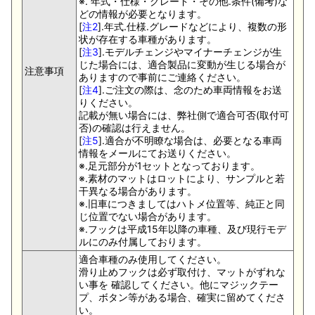
※. 年式・仕様・グレード・その他.条件(備考)な
どの情報が必要となります。
[
注2
].年式.仕様.グレードなどにより、複数の形
状が存在する車種があります。
[
注3
].モデルチェンジやマイナーチェンジが生
じた場合には、適合製品に変動が生じる場合が
注意事項
ありますので事前にご連絡ください。
[
注4
].ご注文の際は、念のため車両情報をお送
りください。
記載が無い場合には、弊社側で適合可否(取付可
否)の確認は行えません。
[
注5
].適合が不明瞭な場合は、必要となる車両
情報をメールにてお送りください。
※.足元部分が1セットとなっております。
※.素材のマットはロットにより、サンプルと若
干異なる場合があります。
※.旧車につきましてはハトメ位置等、純正と同
じ位置でない場合があります。
※.フックは平成15年以降の車種、及び現行モデ
ルにのみ付属しております。
適合車種のみ使用してください。
滑り止めフックは必ず取付け、マットがずれな
い事を 確認してください。他にマジックテー
プ、ボタン等がある場合、確実に留めてくださ
い。