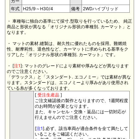
カー
年式
H25/9～H30/4
備考
2WDハイブリッド
・ 車種毎に独自の基準にて採寸.型取りを行っているため、 純正
商品と形状が異なる「オリジナル形状の車種別. カーマット」と
なります。
・ マットの素材.縫製は、耐久性に優れたものを採用。難燃焼
性、耐摩耗性、退色性など、カーマットに求められる基準をク
リアした「オリジナル形状の車種別. カーマット」です。
・ [
注1
]: マットのグレードにより素材や厚みなどが異なります
のでご注意ください。
「デラックス」と「スタンダート. エコノミー」では素材が異な
ります。スタンダードは、エコノミーより厚みがあり使用され
ている糸が多くなっております。
[
受注生産品
]
ご注文確認後の製作となりますので、1週間程度
のお時間が必要となります。
また、キャンセル・交換・返品には一切対応が
行えませんのでご注意ください。
[
注1
].必ず、該当車両が適合条件を全て満たして
いることをご確認ください。