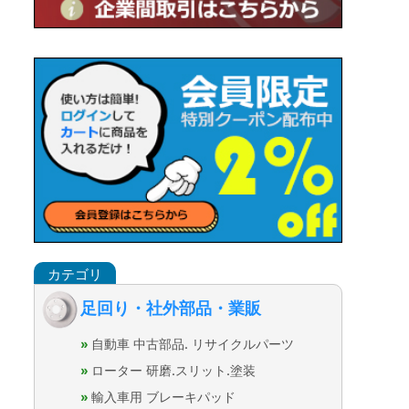
足回り・社外部品・業販
自動車 中古部品. リサイクルパーツ
ローター 研磨.スリット.塗装
輸入車用 ブレーキパッド