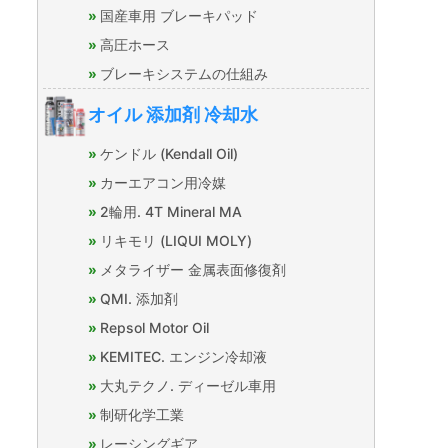
国産車用 ブレーキパッド
高圧ホース
ブレーキシステムの仕組み
オイル 添加剤 冷却水
ケンドル (Kendall Oil)
カーエアコン用冷媒
2輪用. 4T Mineral MA
リキモリ (LIQUI MOLY)
メタライザー 金属表面修復剤
QMI. 添加剤
Repsol Motor Oil
KEMITEC. エンジン冷却液
大丸テクノ. ディーゼル車用
制研化学工業
レーシングギア