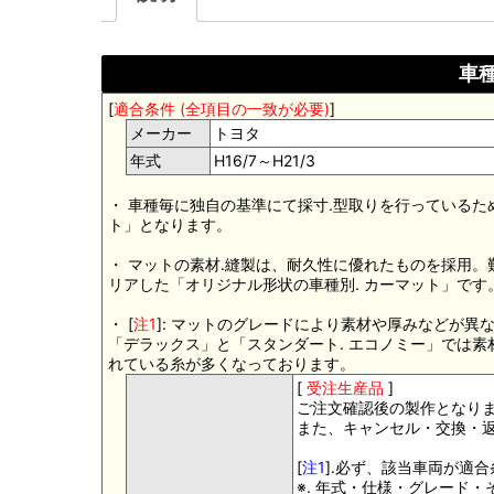
車種
[
適合条件 (全項目の一致が必要)
]
メーカー
トヨタ
年式
H16/7～H21/3
・ 車種毎に独自の基準にて採寸.型取りを行っているた
ト」となります。
・ マットの素材.縫製は、耐久性に優れたものを採用
リアした「オリジナル形状の車種別. カーマット」です
・ [
注1
]: マットのグレードにより素材や厚みなどが異
「デラックス」と「スタンダート. エコノミー」では
れている糸が多くなっております。
[
受注生産品
]
ご注文確認後の製作となり
また、キャンセル・交換・
[
注1
].必ず、該当車両が適
※. 年式・仕様・グレード・