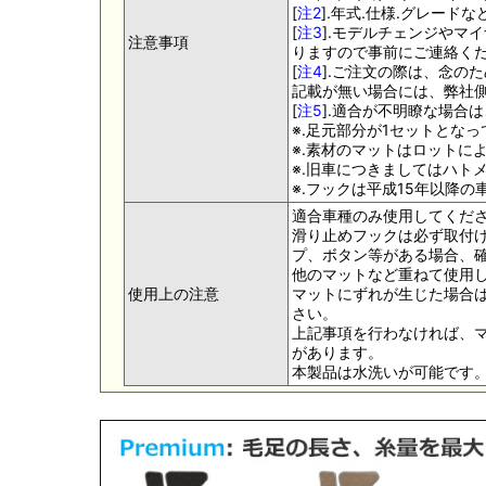
[
注2
].年式.仕様.グレー
[
注3
].モデルチェンジやマ
注意事項
りますので事前にご連絡く
[
注4
].ご注文の際は、念の
記載が無い場合には、弊社側
[
注5
].適合が不明瞭な場合
※.足元部分が1セットとな
※.素材のマットはロットに
※.旧車につきましてはハト
※.フックは平成15年以降
適合車種のみ使用してくだ
滑り止めフックは必ず取付け
プ、ボタン等がある場合、
他のマットなど重ねて使用
使用上の注意
マットにずれが生じた場合
さい。
上記事項を行わなければ、
があります。
本製品は水洗いが可能です