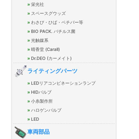
栄光社
スペースグウッズ
わさび・ひば・ベチバー等
BIO PACK. バチルス菌
光触媒系
晴香堂 (Carall)
Dr.DEO (カーメイト)
ライティングパーツ
LEDリアコンビネーションランプ
HIDバルブ
小糸製作所
ハロゲンバルブ
LED
車両部品