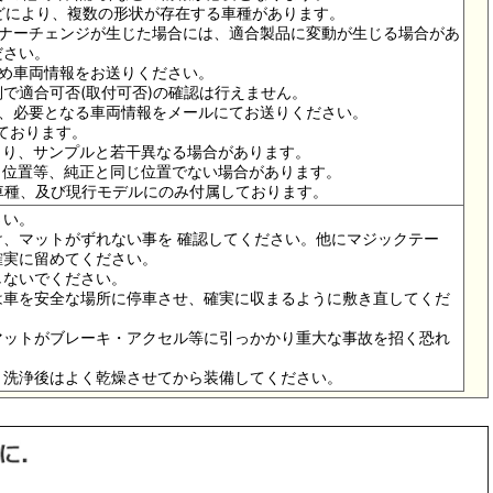
ドなどにより、複数の形状が存在する車種があります。
イナーチェンジが生じた場合には、適合製品に変動が生じる場合があ
ださい。
ため車両情報をお送りください。
で適合可否(取付可否)の確認は行えません。
は、必要となる車両情報をメールにてお送りください。
っております。
より、サンプルと若干異なる場合があります。
メ位置等、純正と同じ位置でない場合があります。
の車種、及び現行モデルにのみ付属しております。
さい。
、マットがずれない事を 確認してください。他にマジックテー
確実に留めてください。
しないでください。
は車を安全な場所に停車させ、確実に収まるように敷き直してくだ
マットがブレーキ・アクセル等に引っかかり重大な事故を招く恐れ
。洗浄後はよく乾燥させてから装備してください。