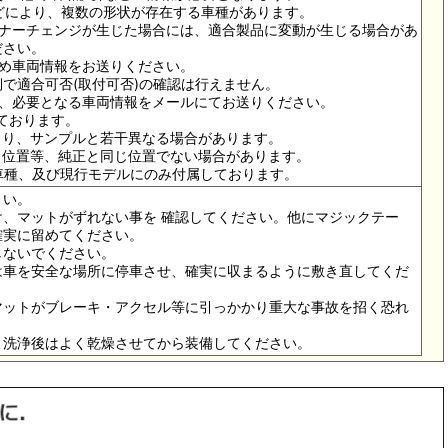
ドなどにより、複数の形状が存在する車種があります。
イナーチェンジが生じた場合には、適合製品に変動が生じる場合があ
ださい。
ため車両情報をお送りください。
で適合可否(取付可否)の確認は行えません。
は、必要となる車両情報をメールにてお送りください。
っております。
より、サンプルと若干異なる場合があります。
メ位置等、純正と同じ位置でない場合があります。
の車種、及び現行モデルにのみ付属しております。
さい。
、マットがずれない事を 確認してください。他にマジックテー
確実に留めてください。
しないでください。
は車を安全な場所に停車させ、確実に収まるように敷き直してくだ
マットがブレーキ・アクセル等に引っかかり重大な事故を招く恐れ
。洗浄後はよく乾燥させてから装備してください。