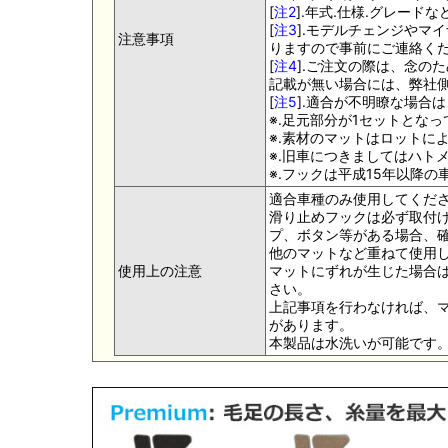
[
注2
].年式.仕様.グレー
[
注3
].モデルチェンジやマ
注意事項
りますので事前にご連絡く
[
注4
].ご注文の際は、念の
記載が無い場合には、弊社側
[
注5
].適合が不明瞭な場合
※.足元部分が1セットとな
※.素材のマットはロットに
※.旧車につきましてはハト
※.フックは平成15年以降
適合車種のみ使用してくだ
滑り止めフックは必ず取付け
プ、ボタン等がある場合、
他のマットなど重ねて使用
使用上の注意
マットにずれが生じた場合
さい。
上記事項を行わなければ、
があります。
本製品は水洗いが可能です