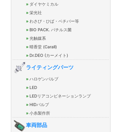
ダイヤケミカル
栄光社
わさび・ひば・ベチバー等
BIO PACK. バチルス菌
光触媒系
晴香堂 (Carall)
Dr.DEO (カーメイト)
ライティングパーツ
ハロゲンバルブ
LED
LEDリアコンビネーションランプ
HIDバルブ
小糸製作所
車両部品