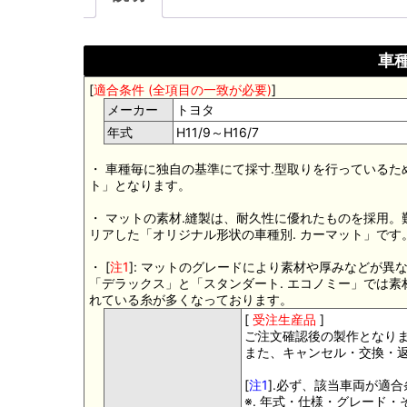
車種
[
適合条件 (全項目の一致が必要)
]
メーカー
トヨタ
年式
H11/9～H16/7
・ 車種毎に独自の基準にて採寸.型取りを行っているた
ト」となります。
・ マットの素材.縫製は、耐久性に優れたものを採用
リアした「オリジナル形状の車種別. カーマット」です
・ [
注1
]: マットのグレードにより素材や厚みなどが異
「デラックス」と「スタンダート. エコノミー」では
れている糸が多くなっております。
[
受注生産品
]
ご注文確認後の製作となり
また、キャンセル・交換・
[
注1
].必ず、該当車両が適
※. 年式・仕様・グレード・