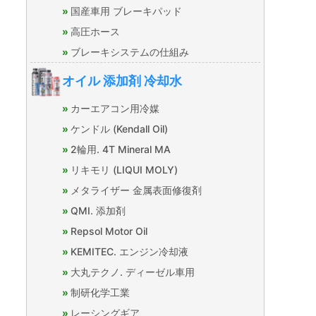
国産車用 ブレーキパッド
高圧ホース
ブレーキシステムの仕組み
オイル 添加剤 冷却水
カーエアコン用冷媒
ケンドル (Kendall Oil)
2輪用. 4T Mineral MA
リキモリ (LIQUI MOLY)
メタライザー 金属表面修復剤
QMI. 添加剤
Repsol Motor Oil
KEMITEC. エンジン冷却液
大丸テクノ. ディーゼル車用
制研化学工業
レーシングギア