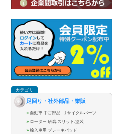
足回り・社外部品・業販
自動車 中古部品. リサイクルパーツ
ローター 研磨.スリット.塗装
輸入車用 ブレーキパッド